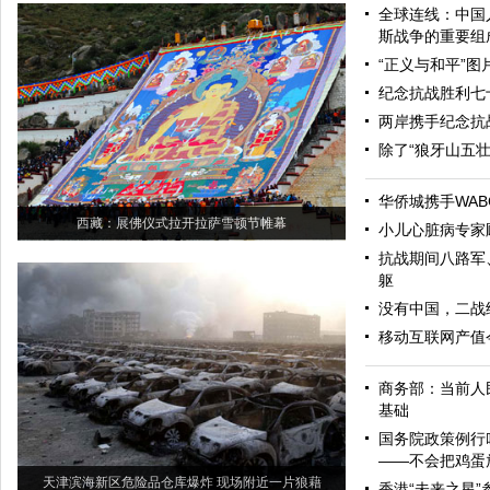
全球连线：中国
斯战争的重要组
“正义与和平”
纪念抗战胜利七
两岸携手纪念抗
除了“狼牙山五
华侨城携手WAB
西藏：展佛仪式拉开拉萨雪顿节帷幕
小儿心脏病专家
抗战期间八路军
躯
没有中国，二战
移动互联网产值今
商务部：当前人
基础
国务院政策例行
——不会把鸡蛋
天津滨海新区危险品仓库爆炸 现场附近一片狼藉
香港“未来之星”