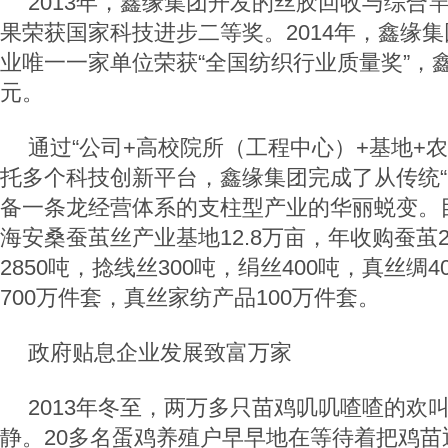
2013
年，鑫缘集团开发的丝胶回收与综合
果荣获国家科技进步二等奖。
2014
年，鑫缘集
业唯一一家单位荣获“全国纺织行业质量奖”，
元。
通过“公司
+
高校院所（工程中心）
+
基地
+
农
托多个科技创新平台，鑫缘集团完成了从传统“
备一条龙经营体系的支柱型产业的华丽蜕变。
海安桑蚕茧丝产业基地
12.8
万亩，年收购蚕茧
2850
吨，捻线丝
300
吨，绢丝
400
吨，真丝绸
4
700
万件套，真丝家纺产品
100
万件套。
政府贴息
企业发展致富万家
2013
年冬至，两万多只苗鸡叽叽喳喳的欢
静。
20
多名蛋鸡养殖户早早地在等待着把鸡苗