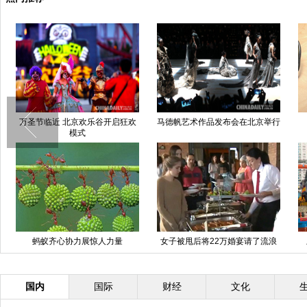
万圣节临近 北京欢乐谷开启狂欢
马德帆艺术作品发布会在北京举行
模式
蚂蚁齐心协力展惊人力量
女子被甩后将22万婚宴请了流浪
汉
国内
国际
财经
文化