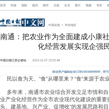
首页
时政
国际
国内
财经
文娱
生活
图片
视频
专栏
中国在线
>
华东地区
南通：把农业作为全面建成小康社
化经营发展实现企强
中国日报江苏记者站
2015-11-07 15:52:48
移动用户编辑短信CD到106580009009
民以食为天。“食”从哪里来？“食”来源于农
多年来，南通市农业综合开发立足市情和自
业产业化经营作为全市农业现代化建设的重要
头、建基地、兴产业、促增收”的发展思路和