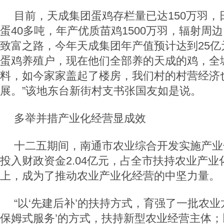
目前，天成集团蛋鸡存栏量已达
150
万羽，
蛋
40
多吨，年产优质苗鸡
1500
万羽，辐射周边
致富之路，今年天成集团年产值预计达到
25
亿
蛋鸡养殖户，现在他们全部养的天成的鸡，全
料，如今家家盖起了楼房，我们村的村营经济
展。”该地东台新街村支书张国友如是说。
多举并措
产业化经营显成效
十二五期间，南通市农业综合开发实施产业
投入财政资金
2.04
亿元，占全市扶持农业产业
上，成为了推动农业产业化经营的中坚力量。
“以‘先建后补’的扶持方式，育强了一批农业
保姆式服务’的方式，扶持新型农业经营主体