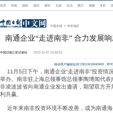
首页
时政
国际
国内
财经
文娱
生活
图片
视频
专栏
中国在线
>
华东地区
南通企业“走进南非” 合力发展响
中国日报江苏记者站
2015-11-07 15:48:01
移动用户编辑短信CD到106580009009
11
月
5
日下午，南通企业“走进南非”投资情
举办。南非驻上海总领事馆总领事陶博闻代表
非凌波波省向南通企业发出邀请，期望双方开
利共赢。
近年来南非投资环境不断改善，成为南通海