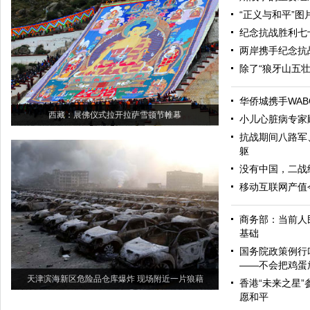
“正义与和平”
纪念抗战胜利七
两岸携手纪念抗
除了“狼牙山五
华侨城携手WAB
西藏：展佛仪式拉开拉萨雪顿节帷幕
小儿心脏病专家
抗战期间八路军
躯
没有中国，二战
移动互联网产值今
商务部：当前人
基础
国务院政策例行
——不会把鸡蛋
天津滨海新区危险品仓库爆炸 现场附近一片狼藉
香港“未来之星”
愿和平