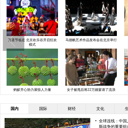
万圣节临近 北京欢乐谷开启狂欢
马德帆艺术作品发布会在北京举行
模式
蚂蚁齐心协力展惊人力量
女子被甩后将22万婚宴请了流浪
汉
国内
国际
财经
文化
全球连线：中国
斯战争的重要组