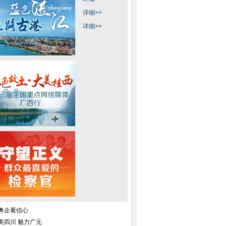
详细>>
详细>>
田画亮相沈阳
2015北京国际茶业展在京举办
2015年全球首对大
胎出生
粤企看信心
美四川 魅力广元