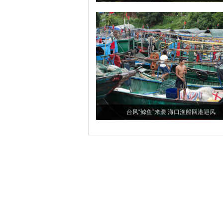
台风“鲸鱼”来袭 海口渔船回港避风