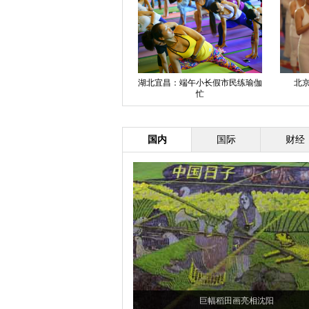
中国风人体彩绘上演黄山芙蓉谷
妹子躶体逛街竟无人发现
上
国内
国际
财经
巨幅稻田画亮相沈阳