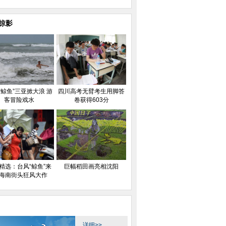
掠影
“鲸鱼”三亚掀大浪 游
四川高考无臂考生用脚答
客冒险戏水
卷获得603分
精选：台风“鲸鱼”来
巨幅稻田画亮相沈阳
 海南街头狂风大作
亚掀大浪 游客冒险戏
四川高考无臂考生用脚答卷获得
图片精选：台风“鲸鱼
水
603分
头狂风大
详细>>