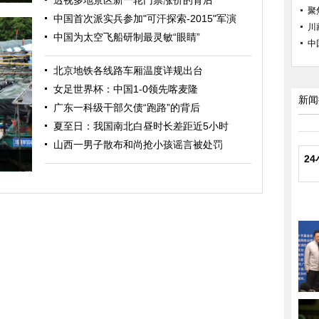
透视多地景区新一轮门票涨价的背后
聚
中国首次派实兵参加"可汗探索-2015"军演
川
中国为太空飞船研制最灵敏“眼睛”
中
北京地铁各线路车厢温度详规出台
女足世界杯：中国1-0领先喀麦隆
新闻
广东一科级干部欠债“跑路”的背后
夏至日：我国南北白昼时长差距近5小时
山西一男子散布和尚抢小孩谣言被处罚
2