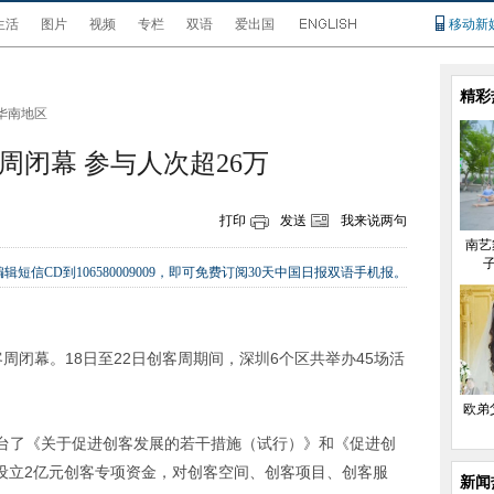
生活
图片
视频
专栏
双语
爱出国
移动新
精彩
华南地区
周闭幕 参与人次超26万
打印
发送
我来说两句
南艺
辑短信CD到106580009009，即可免费订阅30天中国日报双语手机报。
创客周闭幕。18日至22日创客周期间，深圳6个区共举办45场活
欧弟
台了《关于促进创客发展的若干措施（试行）》和《促进创
》，设立2亿元创客专项资金，对创客空间、创客项目、创客服
新闻