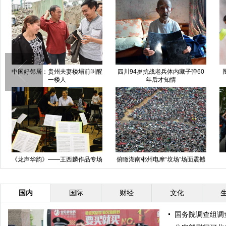
中国好邻居：贵州夫妻楼塌前叫醒
四川94岁抗战老兵体内藏子弹60
一楼人
年后才知情
《龙声华韵》——王西麟作品专场
俯瞰湖南郴州电摩“坟场”场面震撼
音乐会紧张筹备
国内
国际
财经
文化
国务院调查组调