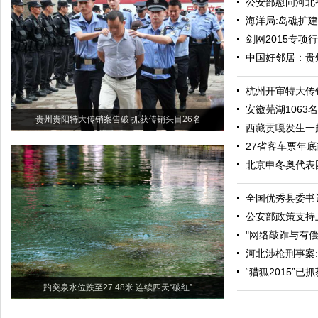
公安部慰问河北
海洋局:岛礁扩
剑网2015专
中国好邻居：贵
杭州开审特大传
安徽芜湖1063
贵州贵阳特大传销案告破 抓获传销头目26名
西藏贡嘎发生一
27省客车票年
北京申冬奥代表
全国优秀县委书
公安部政策支持
"网络敲诈与有
河北涉枪刑事案
“猎狐2015”已
趵突泉水位跌至27.48米 连续四天“破红”