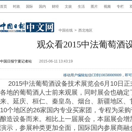
首页
时政
国际
国内
财经
文娱
生活
图片
视频
专栏
中国在线
>
西北地区
观众看2015中法葡萄酒
中国日报宁夏记者站
2015-06-11 13:43:19
移动用户编辑短信CD到106580009009
2015
中法葡萄酒设备技术展览会
6
月
10
日正
各地的葡萄酒人士前来观展，同时展会也确定
来、延庆、桓仁、秦皇岛、烟台、新疆地区、
10
个地区的
26
家国内专业买家团，专程为采购
酿造设备而来。相比上一届展会，本届展会增
演示，参展种类更加全面，国际国内参展商融