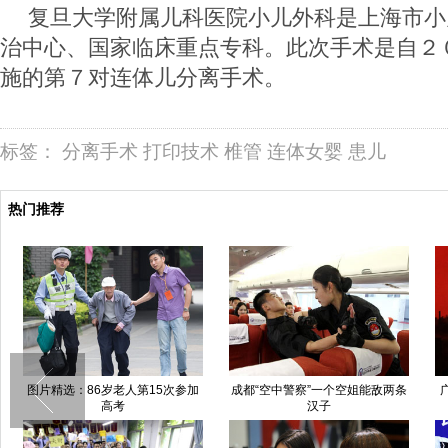
复旦大学附属儿科医院小儿外科是上海市小
治中心、国家临床重点专科。此次手术是自２
施的第７对连体儿分离手术。
标签：
分离手术
打印技术
椎管
连体女婴
患儿
热门推荐
图片精选：86岁老人第15次参加
成都“空中警察”一个空姐能敌两条
高考
汉子