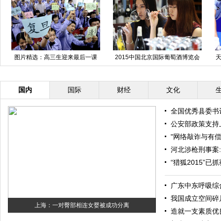
图片精选：高三生迎来最后一课
2015中国北京国际葡萄酒博览会
天
开幕
国内
国际
财经
文化
全国优秀县委书
公安部政策支持
"网络敲诈与有
河北涉枪刑事案
“猎狐2015”已
广东中东呼吸综
我国成立空间碎
上海：一对臀部相连女婴被成功分离
造就一支素质优