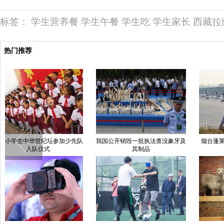
标签：
学生营养餐
学生午餐
学生吃
学生家长
西藏拉
热门推荐
中国日报聚焦各地迎“六一”儿童节
北京"最严禁烟令"将实施 "鸟巢"悬
野
挂巨幅禁烟标志