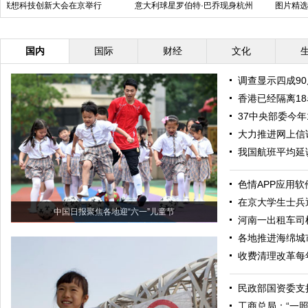
世界无烟日 对吸烟者说“不”
重庆图书馆汽车尾箱集市开市 儿
童当“掌柜”
国内
国际
财经
文化
调查显示四成90
香港已经隔离18
37中央部委今年
大力推进网上信
我国航班平均延
色情APP应用软
在京大学生士兵
中国日报聚焦各地迎“六一”儿童节
河南一出租车司
各地推进海绵城
收费清理改革每
民政部国资委支
工商总局：“一