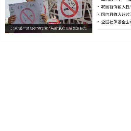
我国首例输入性
国内月收入超过
全国社保基金去年
北京"最严禁烟令"将实施 "鸟巢"悬挂巨幅禁烟标志