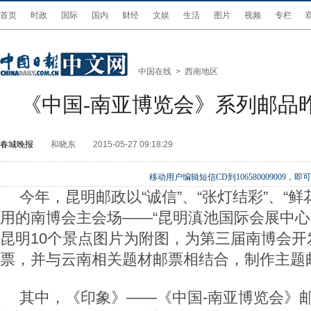
首页
时政
国际
国内
财经
文娱
生活
图片
视频
专栏
中国在线
>
西南地区
《中国-南亚博览会》系列邮品
春城晚报
和晓东
2015-05-27 09:18:29
移动用户编辑短信CD到106580009009
今年，昆明邮政以“诚信”、“张灯结彩”、“
用的南博会主会场——“昆明滇池国际会展中心
昆明10个景点图片为附图，为第三届南博会开
票，并与云南相关题材邮票相结合，制作主题
其中，《印象》——《中国-南亚博览会》