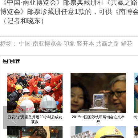
《中国-南亚博览会》邮票典藏册和《共赢之路
博览会》邮票珍藏册任意1款的，可供《南博会
（记者和晓东）
标签：
中国-南亚博览会
印象
竖开本
共赢之路
鲜花
热门推荐
西安2岁男童坠井近20小时后成功
2015中国国际钱币展销会在京举
对
获救
行