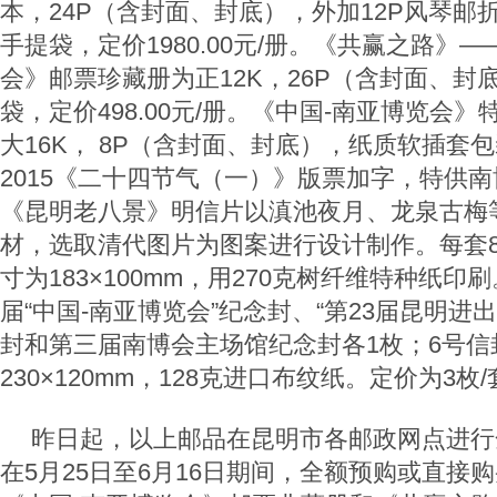
本，24P（含封面、封底），外加12P风琴邮
手提袋，定价1980.00元/册。《共赢之路》
会》邮票珍藏册为正12K，26P（含封面、封
袋，定价498.00元/册。《中国-南亚博览会
大16K， 8P（含封面、封底），纸质软插套
2015《二十四节气（一）》版票加字，特供
《昆明老八景》明信片以滇池夜月、龙泉古梅
材，选取清代图片为图案进行设计制作。每套8
寸为183×100mm，用270克树纤维特种纸印
届“中国-南亚博览会”纪念封、“第23届昆明进
封和第三届南博会主场馆纪念封各1枚；6号信
230×120mm，128克进口布纹纸。定价为3枚/套
昨日起，以上邮品在昆明市各邮政网点进行
在5月25日至6月16日期间，全额预购或直接