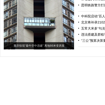
昆明铁路警方打
中科院启动“百
北京将补录21
五常大米多“勾兑
违法搭建及群租
“三公”预算决
重庆惊现“最牛空中违建” 离地66米变房屋