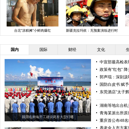
台北“凉糕摊”小鲜肉爆红
新疆克拉玛依：无预案演练进行时
国内
国际
财经
文化
中宣部最高检表
政策有"红包" 
郭声琨：深刻汲
国防白皮书:赋
东莞酒店"太子辉
湖南等地出台机
青海某派出所原
我国在南海开工建设两座大型灯塔
重庆首公布48
养老金入市方案