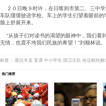
２０日晚９时许，在日喀则市第二、三中学
车队缓缓驶进学校。车上的学生们望着眼前的
脸上舒展开来。
“从孩子们对读书的渴望的眼神中，我们看
无情，也震不垮我们民族的希望！”刘顺林说。
标签：
聂拉木县
复课
中小学生
团卫生队
哈达献给解
热门推荐