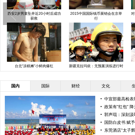
西安2岁男童坠井近20小时后成功
2015中国国际钱币展销会在京举
对
获救
行
台北“凉糕摊”小鲜肉爆红
新疆克拉玛依：无预案演练进行时
国内
国际
财经
文化
中宣部最高检表
政策有"红包" 
郭声琨：深刻汲
国防白皮书:赋
东莞酒店"太子辉