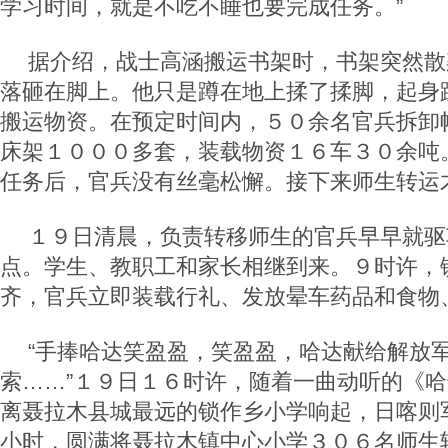
学习时间，就是不吃不睡也要完成任务。”
据介绍，战士高涵搬运书架时，书架突然散
落砸在脚上。他只是蹲在地上揉了揉脚，起身
搬运物资。在预定时间内，５０余名官兵拆卸
床架１０００多套，装载物资１６车３０余吨
任务后，官兵没有丝毫松懈。接下来师生转运
１９日清晨，负责转移师生的官兵早早就驱
点。学生、教职工和家长相继到来。９时许，
齐，官兵立即装载行礼、发放晕车药品和食物
“手捧哈达笑盈盈，笑盈盈，哈达献给解放
索……”１９日１６时许，随着一曲动听的《
离聂拉木县城最远的锁作乡小学响起，日喀则
小时，圆满将聂拉木镇中心小学３０６名师生