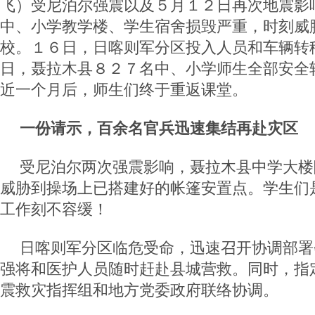
飞）受尼泊尔强震以及５月１２日再次地震影
中、小学教学楼、学生宿舍损毁严重，时刻威
校。１６日，日喀则军分区投入人员和车辆转
日，聂拉木县８２７名中、小学师生全部安全
近一个月后，师生们终于重返课堂。
一份请示，百余名官兵迅速集结再赴灾区
受尼泊尔两次强震影响，聂拉木县中学大楼
威胁到操场上已搭建好的帐篷安置点。学生们
工作刻不容缓！
日喀则军分区临危受命，迅速召开协调部署
强将和医护人员随时赶赴县城营救。同时，指
震救灾指挥组和地方党委政府联络协调。