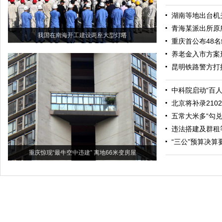
湖南等地出台机
青海某派出所原
我国在南海开工建设两座大型灯塔
重庆首公布48
养老金入市方案
昆明铁路警方打
中科院启动“百
北京将补录21
五常大米多“勾兑
违法搭建及群租
“三公”预算决
重庆惊现“最牛空中违建” 离地66米变房屋