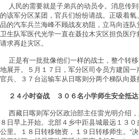
人民的需要就是子弟兵的动员令。消息传到
的该军分区某团，官兵们纷纷请战。正吸着氧
品的汽车兵兰海峰不顾战友劝阻，立马向连队
卫生队军医代光学一直在聂拉木灾区担负医疗
请求再赴灾区。
正是有一批批像他们一样的战士，整个转移
地展开。５月１７日，军分区司令员方建国一
官兵、３７台运输车从日喀则分两个梯队向聂
２４小时奋战 ３０６名小学师生安全抵达
西藏日喀则军分区政治部主任雷光明介绍，
８日早上开始。北部４乡中距县城最远１３０
公里。１８日转移物资，１９日转移师生。“