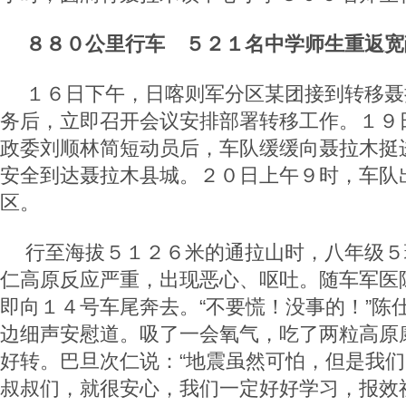
８８０公里行车 ５２１名中学师生重返宽
１６日下午，日喀则军分区某团接到转移聂
务后，立即召开会议安排部署转移工作。１９
政委刘顺林简短动员后，车队缓缓向聂拉木挺
安全到达聂拉木县城。２０日上午９时，车队
区。
行至海拔５１２６米的通拉山时，八年级５
仁高原反应严重，出现恶心、呕吐。随车军医
即向１４号车尾奔去。“不要慌！没事的！”陈
边细声安慰道。吸了一会氧气，吃了两粒高原
好转。巴旦次仁说：“地震虽然可怕，但是我
叔叔们，就很安心，我们一定好好学习，报效