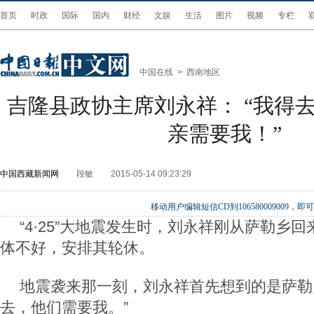
首页
时政
国际
国内
财经
文娱
生活
图片
视频
专栏
中国在线
>
西南地区
吉隆县政协主席刘永祥： “我得
亲需要我！”
中国西藏新闻网
段敏
2015-05-14 09:23:29
移动用户编辑短信CD到106580009009
“4·25”大地震发生时，刘永祥刚从萨勒乡
体不好，安排其轮休。
地震袭来那一刻，刘永祥首先想到的是萨勒
去，他们需要我。”