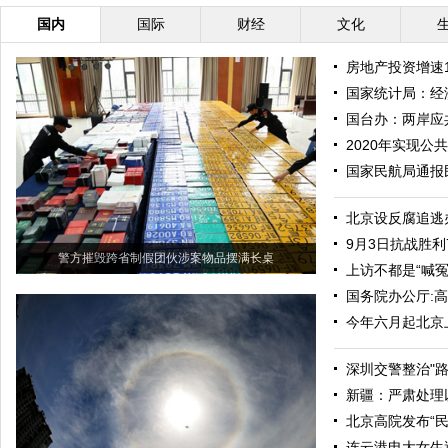
国内
国际
财经
文化
房地产投资增速
国家统计局：经
国台办：两岸应
2020年实现公
国家民航局通报
北京设反腐追逃
9月3日抗战胜利
警方摧毁跨省制假团伙涉案物品摆满长桌
上访不都是“喊冤
国务院办公厅:
今年六月起北京
深圳交警整治"
新疆：严肃处理
北京高院发布“
连云港电大女生