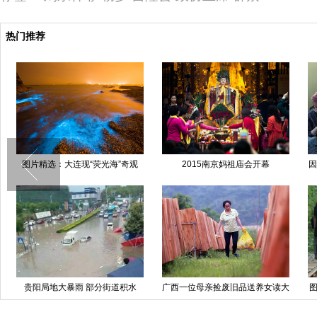
热门推荐
图片精选：大连现“荧光海”奇观
2015南京妈祖庙会开幕
因
贵阳局地大暴雨 部分街道积水
广西一位母亲捡废旧品送养女读大
图
学