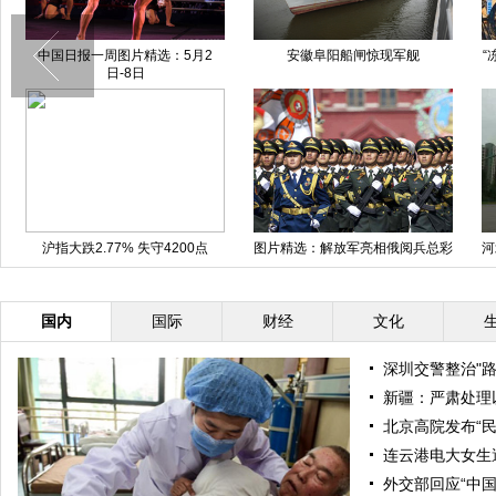
惊现军舰
“冻住再开挖” 南宁地铁工程成功运
阿米尔·汗携喜剧《我的
用冷冻法施工
亮相北京
亮相俄阅兵总彩
河北邢台一钢管厂起火引发化学泄
云南镇雄鱼洞乡突发洪灾
漏 黄烟滚滚 气味刺鼻
踪3人受伤 集镇断水
国内
国际
财经
文化
深圳交警整治"
新疆：严肃处理
北京高院发布“
连云港电大女生
外交部回应“中