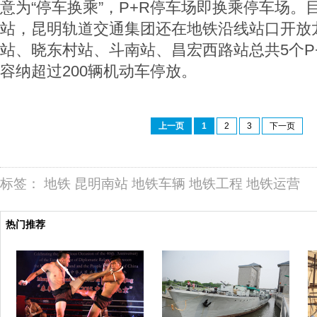
意为“停车换乘”，P+R停车场即换乘停车场。
站，昆明轨道交通集团还在地铁沿线站口开放
站、晓东村站、斗南站、昌宏西路站总共5个P
容纳超过200辆机动车停放。
上一页
1
2
3
下一页
标签：
地铁
昆明南站
地铁车辆
地铁工程
地铁运营
热门推荐