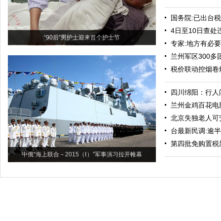
国务院:已出台
4日至10日查处
“90后”男护士迎来首个护士节
专家:地方有必
兰州军区300
税价联动控烟卷
四川绵阳：行人
兰州金鸡百花电
北京失独老人可
台最新民调:逾半
第四批免购置税
中俄“海上联合－2015（Ⅰ）”军事演习拉开帷幕