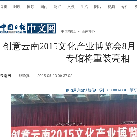
首页
时政
国际
国内
财经
文娱
生活
图片
视频
专栏
中国在线
>
西南地区
创意云南2015文化产业博览会8
专馆将重装亮相
云南网
邓珍真
2015-05-13 09:37:08
移动用户编辑短信CD到106580009009