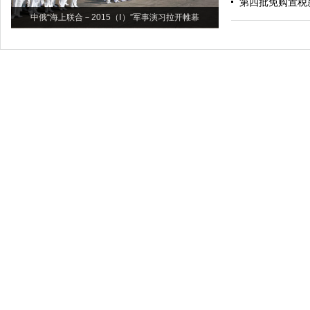
第四批免购置税
中俄“海上联合－2015（Ⅰ）”军事演习拉开帷幕