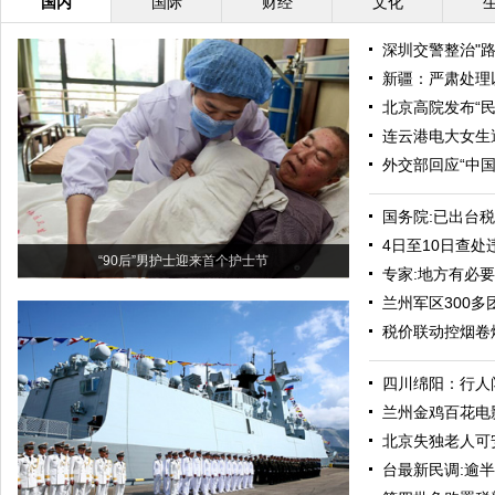
国内
国际
财经
文化
深圳交警整治"
新疆：严肃处理
北京高院发布“
连云港电大女生
外交部回应“中
国务院:已出台
4日至10日查处
“90后”男护士迎来首个护士节
专家:地方有必
兰州军区300
税价联动控烟卷
四川绵阳：行人
兰州金鸡百花电
北京失独老人可
台最新民调:逾半