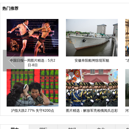
热门推荐
中国日报一周图片精选：5月2
安徽阜阳船闸惊现军舰
“
日-8日
沪指大跌2.77% 失守4200点
图片精选：解放军亮相俄阅兵总彩
河
排