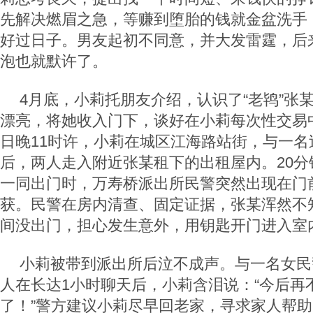
先解决燃眉之急，等赚到堕胎的钱就金盆洗手
好过日子。男友起初不同意，并大发雷霆，后
泡也就默许了。
4月底，小莉托朋友介绍，认识了“老鸨”张
漂亮，将她收入门下，谈好在小莉每次性交易中
日晚11时许，小莉在城区江海路站街，与一名
后，两人走入附近张某租下的出租屋内。20分
一同出门时，万寿桥派出所民警突然出现在门
获。民警在房内清查、固定证据，张某浑然不
间没出门，担心发生意外，用钥匙开门进入室
小莉被带到派出所后泣不成声。与一名女民
人在长达1小时聊天后，小莉含泪说：“今后再
了！”警方建议小莉尽早回老家，寻求家人帮助