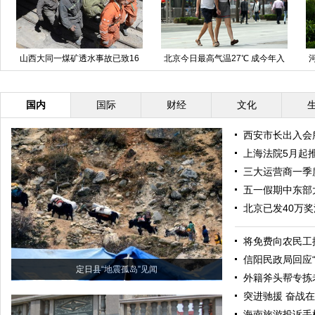
山西大同一煤矿透水事故已致16
北京今日最高气温27℃ 成今年入
人遇难
春以来最暖一天
国内
国际
财经
文化
西安市长出入会
上海法院5月起
三大运营商一季
五一假期中东部
北京已发40万
将免费向农民工
信阳民政局回应“
定日县“地震孤岛”见闻
外籍斧头帮专拣
突进驰援 奋战在
海南旅游投诉手