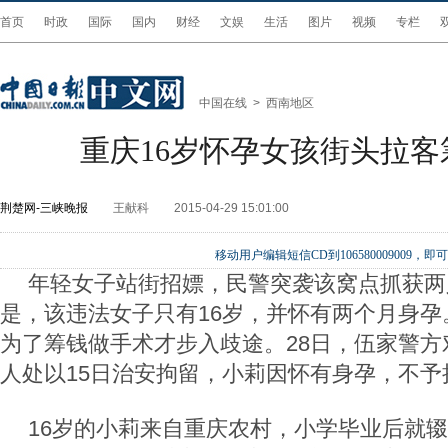
首页
时政
国际
国内
财经
文娱
生活
图片
视频
专栏
中国在线
>
西南地区
重庆16岁怀孕女孩街头拉客
荆楚网-三峡晚报
王献科
2015-04-29 15:01:00
移动用户编辑短信CD到106580009009
年轻女子站街招嫖，民警突袭该窝点抓获两
是，该违法女子只有16岁，并怀有两个月身孕
为了筹钱做手术才步入歧途。28日，伍家警方
人处以15日治安拘留，小莉因怀有身孕，不予
16岁的小莉来自重庆农村，小学毕业后就