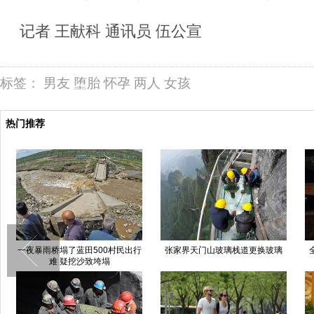
记者 王献科 通讯员 伍公宣
标签：
男友
堕胎
怀孕
两人
女孩
热门推荐
一夜暴雨桥塌了蓝田500村民出行
张家界天门山玻璃栈道更换玻璃
难 疑挖沙致垮塌