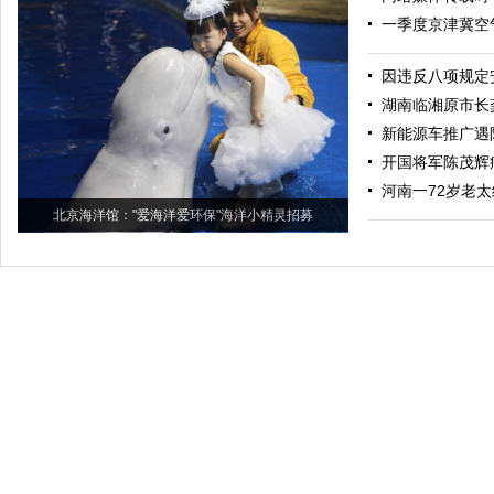
一季度京津冀空
因违反八项规定安
湖南临湘原市长
新能源车推广遇
开国将军陈茂辉
河南一72岁老
北京海洋馆："爱海洋爱环保"海洋小精灵招募