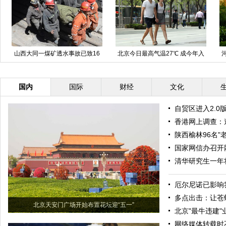
山西大同一煤矿透水事故已致16
北京今日最高气温27℃ 成今年入
人遇难
春以来最暖一天
国内
国际
财经
文化
自贸区进入2.0
香港网上调查：
陕西榆林96名"
国家网信办召开
清华研究生一年
厄尔尼诺已影响我
多点出击：让苍
北京天安门广场开始布置花坛迎“五一”
北京"最牛违建
网络媒体转载时