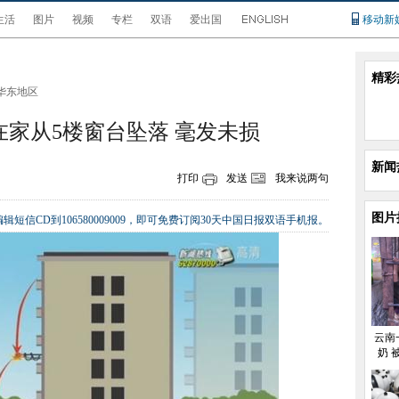
生活
图片
视频
专栏
双语
爱出国
移动新
精彩
华东地区
在家从5楼窗台坠落 毫发未损
新闻
打印
发送
我来说两句
图片
辑短信CD到106580009009，即可免费订阅30天中国日报双语手机报。
云南
奶 