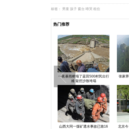
标签：
男童
孩子
窗台
啼哭
租住
热门推荐
300只卡通熊猫亮相山西太原(高
一夜暴雨桥塌了蓝田500村民出行
张家界
清组图)
难 疑挖沙致垮塌
广东：机动部队开展入夏大练兵
山西大同一煤矿透水事故已致16
北京今