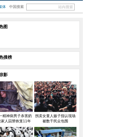
媒体
中国搜索
热图
热搜榜
掠影
一精神病男子杀害奶
拐卖女童人贩子指认现场
被家人囚禁铁笼11年
被数千民众包围