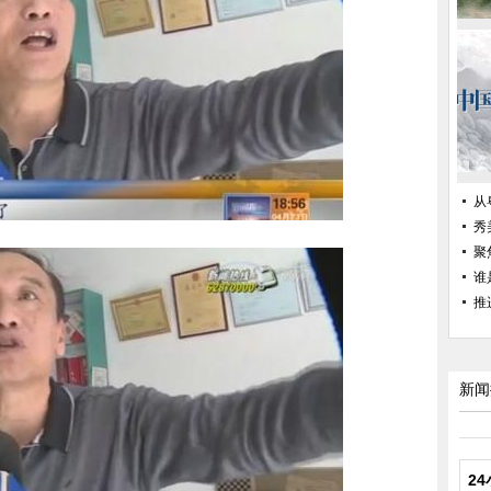
从
秀
聚
谁
推
新闻
2