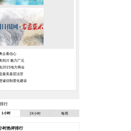
粤企看信心
美四川 魅力广元
焦2015地方两会
是最美基层法官
进诚信制度化建设
排行
1小时
24小时
每周
4小时热评排行