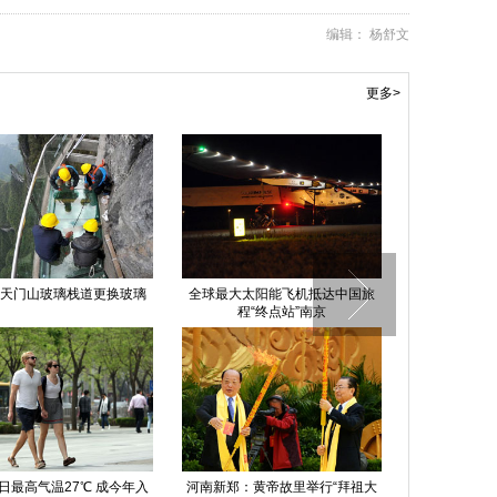
编辑： 杨舒文
更多>
天门山玻璃栈道更换玻璃
全球最大太阳能飞机抵达中国旅
高清：广东省
程“终点站”南京
日最高气温27℃ 成今年入
河南新郑：黄帝故里举行“拜祖大
深圳一地铁乘