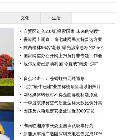
春以来最暖一天
典”
文化
生活
自贸区进入2.0版:探索国家"未来的制度"
香港网上调查：逾七成网民支持普选方案
陕西榆林96名"老赖"曝光涉案总标的2.5亿
国家网信办召开网上扫黄打非专题工作会
厄尔尼诺已影响我国 今夏或"南涝北旱"
多点出击：让苍蝇蛀虫无处遁形
北京"最牛违建"业主称楼顶鱼塘系旧照片
网络媒体转载时不得歪曲篡改标题原意
一季度京津冀空气质量达标天数比例升高
因违反八项规定安徽处理近3000官员
湖南临湘原市长龚卫国承认吸毒行为
新能源车推广遇阻深圳充电桩仅完成10%