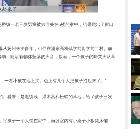
高桥镇一名三岁男童被独自关在5楼的家中，结果爬出了窗口
母从扬州来沪多年，租住在浦东高桥镇学前街学前二村。前
”得响，随后有物体坠落的声音，接着，一个孩子的啼哭声从草
情，一看小孩在地上哭。边上有几个人把孩子抱起来了。”
如。看来，是电缆线、灌木丛和松软的草地，给了孩子三次
，将孩子一个人锁在家中，而卧室内有小桌子小板凳床铺，