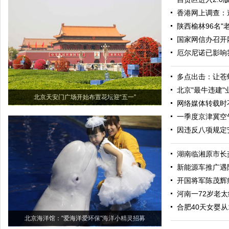
香港网上调查：
陕西榆林96名"
国家网信办召开
厄尔尼诺已影响我
多点出击：让苍
北京"最牛违建
北京天安门广场开始布置花坛迎“五一”
网络媒体转载时
一季度京津冀空
因违反八项规定安
湖南临湘原市长
新能源车推广遇
开国将军陈茂辉
河南一72岁老
合肥40天女婴从
北京海洋馆："爱海洋爱环保"海洋小精灵招募