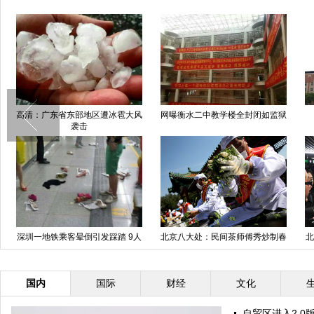
高清：广东省东部地区遭冰雹大风
网曝衡水二中教学楼全封闭如监狱
袭击
深圳一地铁乘客晕倒引发踩踏 9人
北京八大处：民间茶师傅秀炒制春
北
受伤
茶
国内
国际
财经
文化
自贸区进入2.0