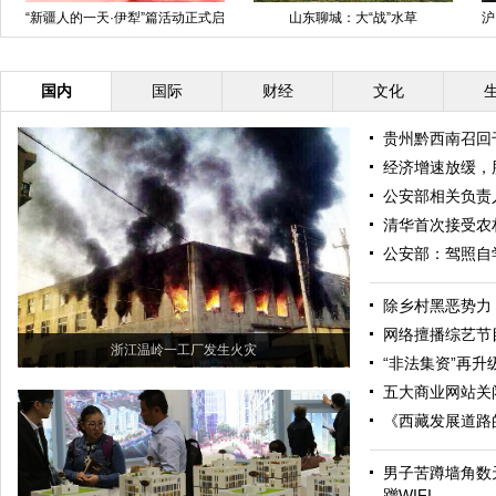
“新疆人的一天·伊犁”篇活动正式启
山东聊城：大“战”水草
沪
动
国内
国际
财经
文化
贵州黔西南召回
经济增速放缓，
公安部相关负责
清华首次接受农
公安部：驾照自
除乡村黑恶势力
网络擅播综艺节
浙江温岭一工厂发生火灾
“非法集资”再升级
五大商业网站关
《西藏发展道路
男子苦蹲墙角数
蹭WIFI