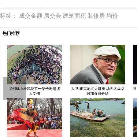
标签：
成交金额
房交会
建筑面积
装修房
均价
热门推荐
温州矾山杜鹃花节一架子坍塌 多
大卫·霍克尼北大讲座 场面火爆临
世
人受伤
时加直播分场