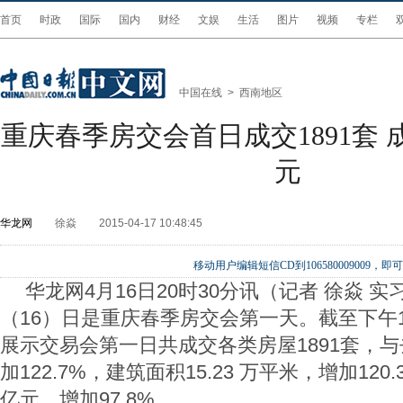
首页
时政
国际
国内
财经
文娱
生活
图片
视频
专栏
中国在线
>
西南地区
重庆春季房交会首日成交1891套 成
元
华龙网
徐焱
2015-04-17 10:48:45
移动用户编辑短信CD到106580009009
华龙网4月16日20时30分讯（记者 徐焱 
（16）日是重庆春季房交会第一天。截至下午1
展示交易会第一日共成交各类房屋1891套，
加122.7%，建筑面积15.23 万平米，增加120.
亿元，增加97.8%。