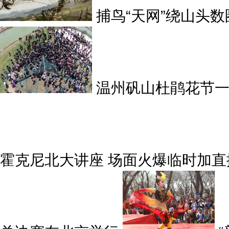
捕鸟“天网”绕山头
温州矾山杜鹃花节一
霍克尼北大讲座 场面火爆临时加直