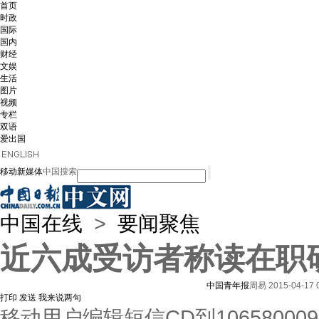
首页
时政
国际
国内
财经
文娱
生活
图片
视频
专栏
双语
爱出国
移动新媒体
中国搜索
中国在线
>
要闻聚焦
近六成受访者称读在职
中国青年报
周易
2015-04-17 
打印
发送
我来说两句
移动用户编辑短信CD到1065800