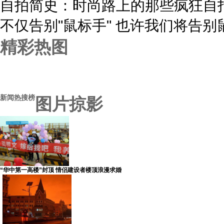
自拍简史：时尚路上的那些疯狂自
不仅告别"鼠标手" 也许我们将告别
精彩热图
新闻热搜榜
图片掠影
“华中第一高楼”封顶 情侣建设者楼顶浪漫求婚