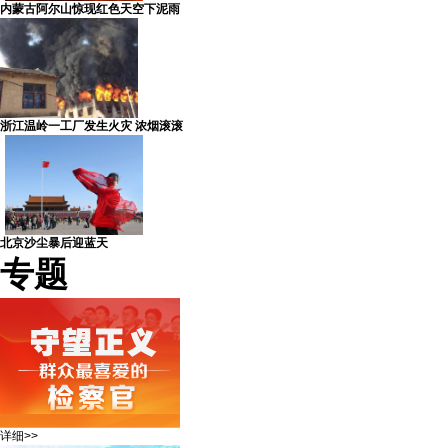
内蒙古阿尔山惊现红色天空下泥雨
浙江温岭一工厂发生火灾 浓烟滚滚
北京沙尘暴后迎蓝天
专题
详细>>