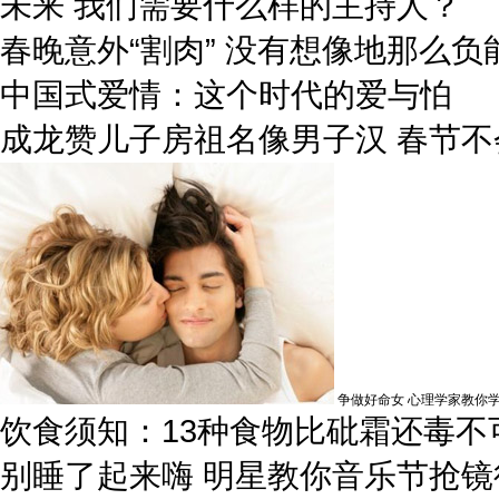
未来 我们需要什么样的主持人？
春晚意外“割肉” 没有想像地那么负
中国式爱情：这个时代的爱与怕
成龙赞儿子房祖名像男子汉 春节不
争做好命女 心理学家教你
饮食须知：13种食物比砒霜还毒不
别睡了起来嗨 明星教你音乐节抢镜