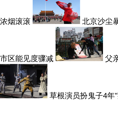
浓烟滚滚
北京沙尘
市区能见度骤减
父
草根演员扮鬼子4年"