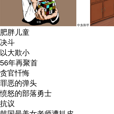
中东和平
肥胖儿童
决斗
以大欺小
56年再聚首
贪官忏悔
罪恶的弹头
愤怒的部落勇士
抗议
韩国最美女老师遭扒皮