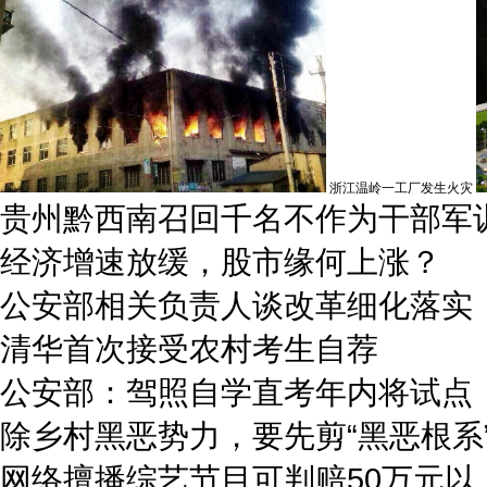
浙江温岭一工厂发生火灾
贵州黔西南召回千名不作为干部军
经济增速放缓，股市缘何上涨？
公安部相关负责人谈改革细化落实
清华首次接受农村考生自荐
公安部：驾照自学直考年内将试点
除乡村黑恶势力，要先剪“黑恶根系
网络擅播综艺节目可判赔50万元以