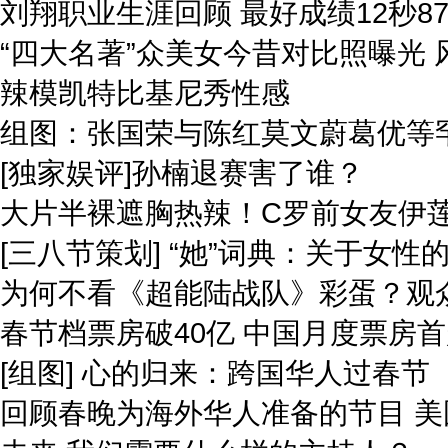
刘翔职业生涯回顾 最好成绩12秒8
“四大名著”众美女今昔对比照曝光 
辣模凯特比基尼秀性感
组图：张国荣与陈红莫文蔚葛优等
[独家娱评]孙楠退赛害了谁？
大片半裸遮胸热辣！C罗前女友伊
[三八节策划] “她”词典：关于女性
为何不看《超能陆战队》彩蛋？观
春节档票房破40亿 中国月度票房
[组图] 心的归来：跨国华人过春节
回顾春晚为海外华人准备的节目 