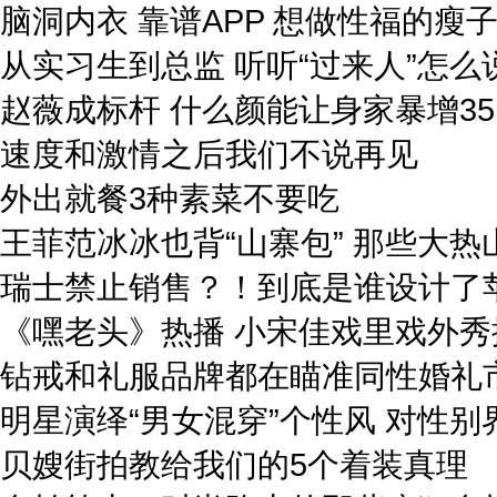
脑洞内衣 靠谱APP 想做性福的瘦
从实习生到总监 听听“过来人”怎么
赵薇成标杆 什么颜能让身家暴增35
速度和激情之后我们不说再见
外出就餐3种素菜不要吃
王菲范冰冰也背“山寨包” 那些大热
瑞士禁止销售？！到底是谁设计了
《嘿老头》热播 小宋佳戏里戏外秀
钻戒和礼服品牌都在瞄准同性婚礼
明星演绎“男女混穿”个性风 对性别界
贝嫂街拍教给我们的5个着装真理