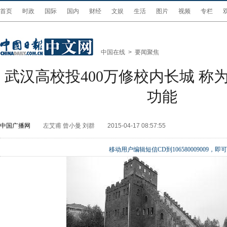
首页
时政
国际
国内
财经
文娱
生活
图片
视频
专栏
中国在线
>
要闻聚焦
武汉高校投400万修校内长城 称
功能
中国广播网
左艾甫 曾小曼 刘群
2015-04-17 08:57:55
移动用户编辑短信CD到106580009009