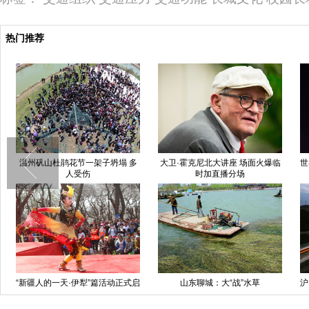
热门推荐
温州矾山杜鹃花节一架子坍塌 多
大卫·霍克尼北大讲座 场面火爆临
世
人受伤
时加直播分场
“新疆人的一天·伊犁”篇活动正式启
山东聊城：大“战”水草
沪
动