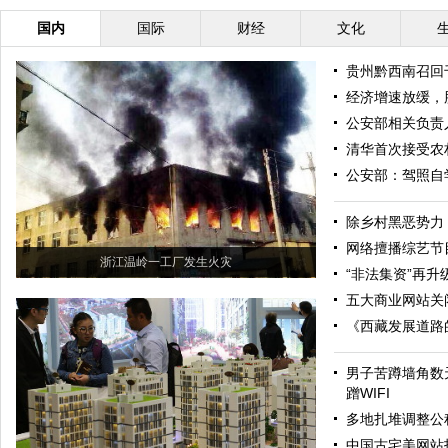
国内
国际
财经
文化
贵州黔西南召回
经济增速放缓，
公安部相关负责
清华首次接受农
公安部：驾照自
除乡村黑恶势力
网络擅播综艺节
浙江温岭一工厂发生火灾
“非法集资”再升级
五大商业网站关
《西藏发展道路
男子苦蹲墙角数
蹭WIFI
多地扎堆调整公
中国古宅美网站