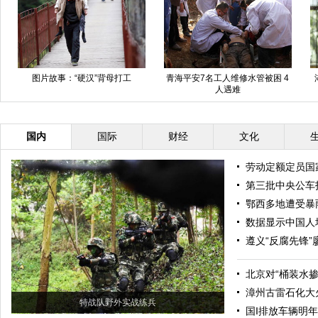
图片故事：“硬汉”背母打工
青海平安7名工人维修水管被困 4
人遇难
国内
国际
财经
文化
劳动定额定员国
第三批中央公车
鄂西多地遭受暴
数据显示中国人
遵义“反腐先锋
北京对“桶装水
漳州古雷石化大
特战队野外实战练兵
国I排放车辆明年