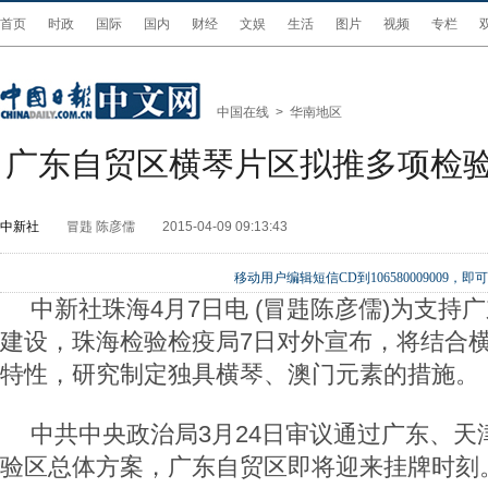
首页
时政
国际
国内
财经
文娱
生活
图片
视频
专栏
中国在线
>
华南地区
广东自贸区横琴片区拟推多项检
中新社
冒韪 陈彦儒
2015-04-09 09:13:43
移动用户编辑短信CD到106580009009
中新社珠海4月7日电 (冒韪陈彦儒)为支持
建设，珠海检验检疫局7日对外宣布，将结合
特性，研究制定独具横琴、澳门元素的措施。
中共中央政治局3月24日审议通过广东、天
验区总体方案，广东自贸区即将迎来挂牌时刻