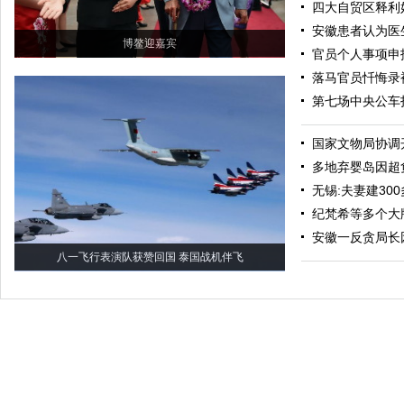
四大自贸区释利
安徽患者认为医
博鳌迎嘉宾
官员个人事项申
落马官员忏悔录
第七场中央公车
国家文物局协调
多地弃婴岛因超
无锡:夫妻建30
纪梵希等多个大
安徽一反贪局长
八一飞行表演队获赞回国 泰国战机伴飞