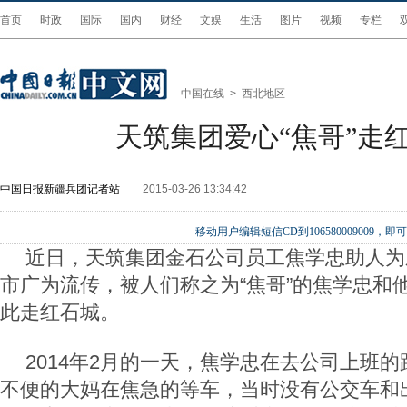
首页
时政
国际
国内
财经
文娱
生活
图片
视频
专栏
中国在线
>
西北地区
天筑集团爱心“焦哥”走
中国日报新疆兵团记者站
2015-03-26 13:34:42
移动用户编辑短信CD到106580009009
近日，天筑集团金石公司员工焦学忠助人为
市广为流传，被人们称之为“焦哥”的焦学忠和他
此走红石城。
2014
年
2
月的一天，焦学忠在去公司上班的
不便的大妈在焦急的等车，当时没有公交车和