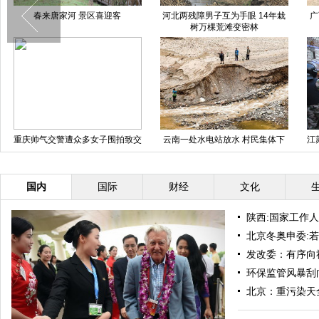
河北张家口：“雾炮”降尘护蓝天
四川峨眉山景区降近7年来最大雪
清
北京亦庄线脱轨地铁吊移工作连夜
湖北利川：神秘的土家族崖墓
展开
国内
国际
财经
文化
陕西:国家工作
北京冬奥申委:
发改委：有序向
环保监管风暴刮
北京：重污染天