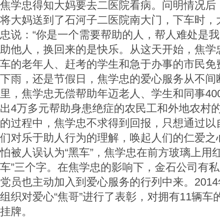
焦学忠得知大妈要去二医院看病。问明情况后
将大妈送到了石河子二医院南大门，下车时，
忠说：“你是一个需要帮助的人，帮人难处是我
助他人，换回来的是快乐。从这天开始，焦学
车的老年人、赶考的学生和急于办事的市民免
下雨，还是节假日，焦学忠的爱心服务从不间
里，焦学忠无偿帮助年迈老人、学生和同事
40
出
4
万多元帮助身患绝症的农民工和外地农村
的过程中，焦学忠不求得到回报，只想通过以
们对乐于助人行为的理解，唤起人们的仁爱之
怕被人误认为“黑车”，焦学忠在前方玻璃上用
车”三个字。在焦学忠的影响下，金石公司有
党员也主动加入到爱心服务的行列中来。
2014
组织对爱心“焦哥”进行了表彰，对拥有
11
辆车
挂牌。