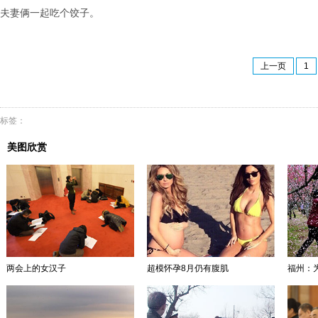
夫妻俩一起吃个饺子。
上一页
1
标签：
美图欣赏
两会上的女汉子
超模怀孕8月仍有腹肌
福州：