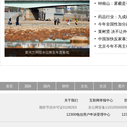
钟南山：雾霾是
药品行业：九成
今年全国性加分
黄树贤:决不让
中国加快反家暴
北京今年不再主
黄河兰州段水位降至年度最低
首页
国际
国内
财经
文化
生活
图片
关于我们
互联网举报中心
视听节目许可证0108263
京公网安备11010500008
12300电信用户申诉受理中心
1