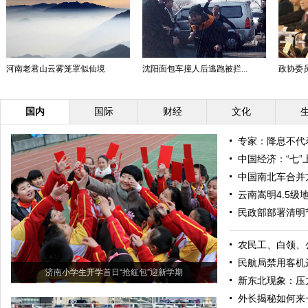
河南老君山云雾笼罩似仙境
沈阳面包车撞人后逃跑被拦...
政协委员
国内
国际
财经
文化
专家：降息不代
中国经济：“七”
中国南北车合并
云南嵩明4.5
民政部部署清明
农民工、白领、
民航局禁用客机
济南小学生开学首日“抢红包”迎新学期
新东北现象：压
外长揭秘如何来