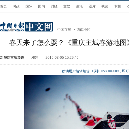
首页
时政
国际
国内
财经
文娱
生活
图片
视频
专栏
中国在线
>
西南地区
春天来了怎么耍？《重庆主城春游地图
新华网重庆频道
邓婷
2015-03-05 15:29:46
移动用户编辑短信CD到106580009009