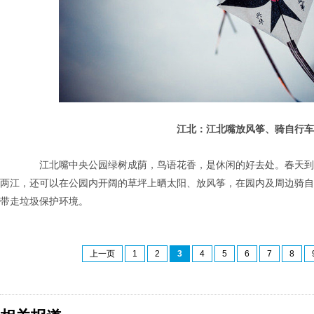
江北：江北嘴放风筝、骑自行车
江北嘴中央公园绿树成荫，鸟语花香，是休闲的好去处。春天到
两江，还可以在公园内开阔的草坪上晒太阳、放风筝，在园内及周边骑自
带走垃圾保护环境。
上一页
1
2
3
4
5
6
7
8