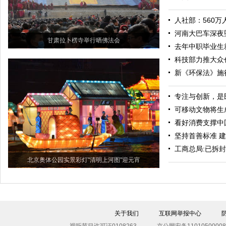
人社部：560
河南大巴车深夜坠
甘肃拉卜楞寺举行晒佛法会
去年中职毕业生
科技部力推大众
新《环保法》施
专注与创新，是
可移动文物将生成
看好消费支撑中
坚持首善标准 
工商总局:已拆
北京奥体公园实景彩灯"清明上河图"迎元宵
关于我们
互联网举报中心