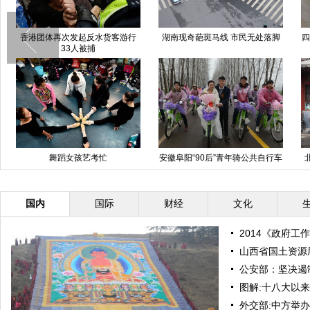
香港团体再次发起反水货客游行
湖南现奇葩斑马线 市民无处落脚
四
33人被捕
舞蹈女孩艺考忙
安徽阜阳“90后”青年骑公共自行车
迎娶新娘
国内
国际
财经
文化
2014《政府工
山西省国土资源
公安部：坚决遏
图解:十八大以来
外交部:中方举办