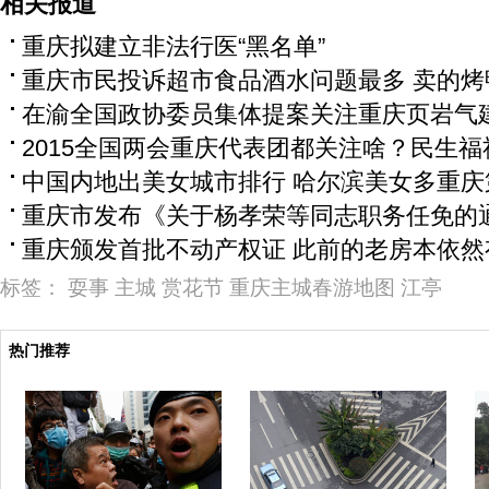
相关报道
重庆拟建立非法行医“黑名单”
重庆市民投诉超市食品酒水问题最多 卖的烤
在渝全国政协委员集体提案关注重庆页岩气
2015全国两会重庆代表团都关注啥？民生
中国内地出美女城市排行 哈尔滨美女多重庆
重庆市发布《关于杨孝荣等同志职务任免的
重庆颁发首批不动产权证 此前的老房本依然
标签：
耍事
主城
赏花节
重庆主城春游地图
江亭
热门推荐