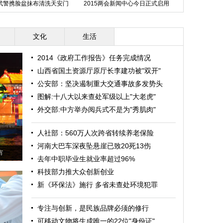
武警携脸盆抹布清洗天安门
2015两会新闻中心今日正式启用
广州：节后服
广场
上
文化
生活
2014《政府工作报告》任务完成情况
山西省国土资源厅原厅长李建功被"双开"
公安部：坚决遏制重大交通事故多发势头
图解:十八大以来查处军级以上"大老虎"
外交部:中方举办阅兵式不是为"秀肌肉"
人社部：560万人次跨省转续养老保险
河南大巴车深夜坠悬崖已致20死13伤
宵
去年中职毕业生就业率超过96%
科技部力推大众创新创业
新《环保法》施行 多省未查处环境犯罪
专注与创新，是民族品牌必须的修行
可移动文物将生成唯一的22位"身份证"