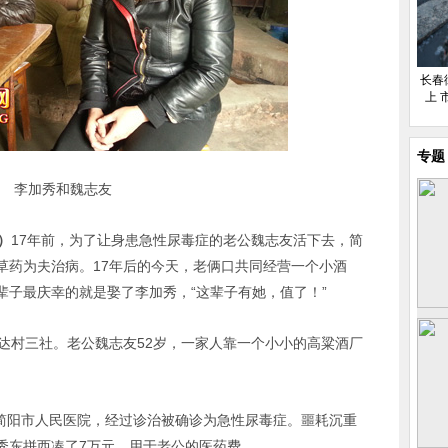
长春
上 
专题
李加秀和魏志友
）
17年前，为了让身患急性尿毒症的老公魏志友活下去，简
草药为夫治病。17年后的今天，老俩口共同经营一个小酒
辈子最庆幸的就是娶了李加秀，“这辈子有她，值了！”
达村三社。老公魏志友52岁，一家人靠一个小小的高粱酒厂
进简阳市人民医院，经过诊治被确诊为急性尿毒症。噩耗沉重
秀东拼西凑了7万元，用于老公的医药费。