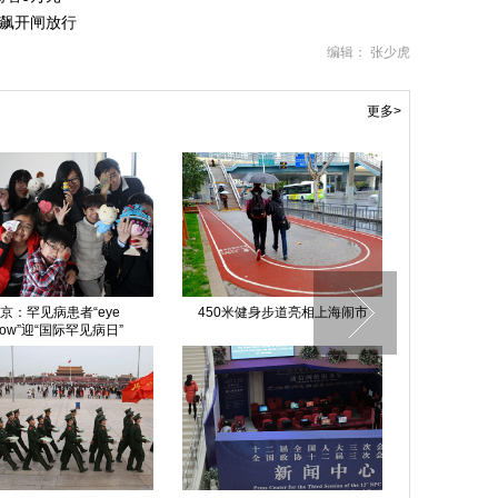
发飙开闸放行
编辑： 张少虎
更多>
京：罕见病患者“eye
450米健身步道亮相上海闹市
圆明园珍宝在
how”迎“国际罕见病日”
偷