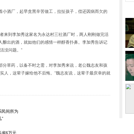
着小酒厂，起早贪黑辛苦做工，拉扯孩子，偿还因病而欠的
记者来到李加秀这家名为永达村三社酒厂时，两人刚刚做完活
人酿出的酒，就如他们的感情一样醇香扑鼻。李加秀告诉记
活没问题。”
部分草药，以备不时之需，对李加秀来说，老公魏志友和孩
老实人，这辈子嫁给他不后悔。”魏志友说，这辈子最庆幸的就
系民间所为
”
高省6万元