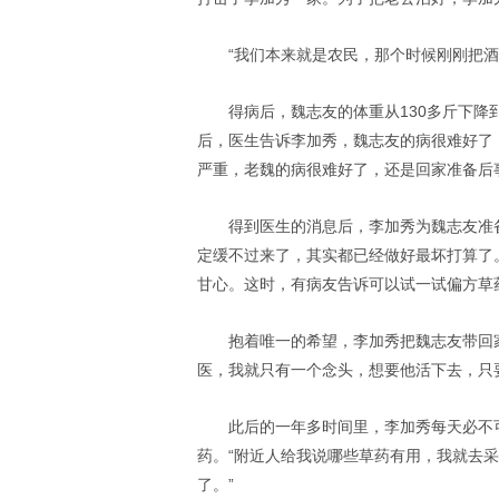
“我们本来就是农民，那个时候刚刚把
得病后，魏志友的体重从130多斤下降
后，医生告诉李加秀，魏志友的病很难好了，
严重，老魏的病很难好了，还是回家准备后
得到医生的消息后，李加秀为魏志友准
定缓不过来了，其实都已经做好最坏打算了
甘心。这时，有病友告诉可以试一试偏方草
抱着唯一的希望，李加秀把魏志友带回
医，我就只有一个念头，想要他活下去，只
此后的一年多时间里，李加秀每天必不
药。“附近人给我说哪些草药有用，我就去
了。”