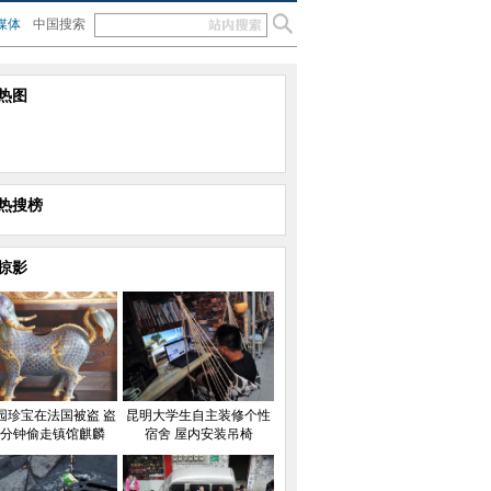
媒体
中国搜索
热图
热搜榜
掠影
园珍宝在法国被盗 盗
昆明大学生自主装修个性
7分钟偷走镇馆麒麟
宿舍 屋内安装吊椅