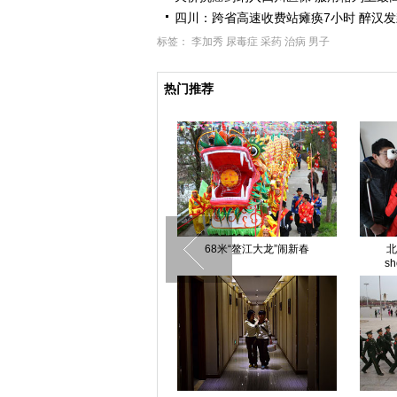
四川：跨省高速收费站瘫痪7小时 醉汉
标签：
李加秀
尿毒症
采药
治病
男子
热门推荐
四川：开学返校途中遇车祸 3名教
68米“鳌江大龙”闹新春
北
师死亡
s