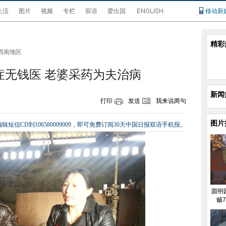
生活
图片
视频
专栏
双语
爱出国
移动新
精彩
西南地区
症无钱医 老婆采药为夫治病
新闻
打印
发送
我来说两句
图片
辑短信CD到106580009009，即可免费订阅30天中国日报双语手机报。
圆明
贼