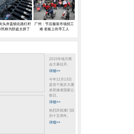
街头井盖锁在路灯杆
广州：节后服装市场招工
市民称为防盗太拼了
难 老板上街寻工人
2015年地方两
会大幕拉开。
详细>>
今年12月13日
是首个南京大屠
杀死难者国家公
祭日。
详细>>
热烈庆祝澳门回
归十五周年。
详细>>