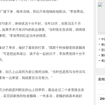
酒厂接下来，根本没钱，所以只有借钱给他医治。”李加秀说。
到70多斤，身体状况十分不好。当年10月，在医治五个月
如果手术只有20%的机会康复。“当时医生告诉我，病情很
事吧。”李加秀回忆起当年的情景。
中
推
备好了寿衣，做好了最坏的打算，“我那个时候都觉得老魏肯
亚
。”可是想起和老公、孩子在一起的日子，李加秀觉得十分不
聚
药。
谁
家，自己上山采药为老公熬药治病。“当时也是死马当作活马
要有一点希望，我就要百分百努力。”
新闻
可少的就是到附近的山上找草药，最远走过二十多里路去采
采，采完回家熬药给老魏喝，一年多后，老魏的病基本就好
2