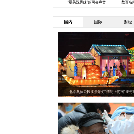
北京：前门60年国营老面馆付不
“最美洗脚妹”的两会声音
数百名
起租金将关闭
国内
国际
财经
北京奥体公园实景彩灯"清明上河图"迎元