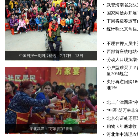
武警海南省总队
国家网信办开展
下周将迎春运节
统计称北京常住
不理在押人员申
西部首座核电站
中国日报一周图片精选：2月7日—13日
劳动人口现负增
小户型难买了？
量70%规定
央行再逆回购16
准1%
北上广津回应"
“神医”胡万林
北京公证处还原
购物卡年底难收 
湖北武汉：“万家宴”迎新春
河北集中清理农