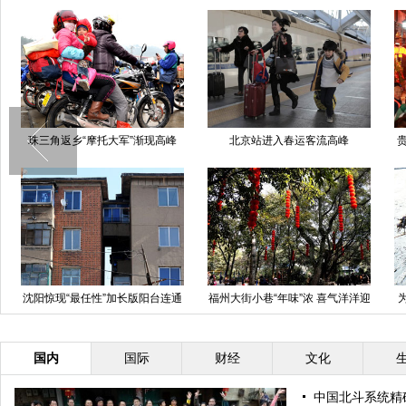
珠三角返乡“摩托大军”渐现高峰
北京站进入春运客流高峰
贵
沈阳惊现“最任性”加长版阳台连通
福州大街小巷“年味”浓 喜气洋洋迎
两幢楼
新春
国内
国际
财经
文化
中国北斗系统精