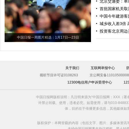
北京交通委：单
首批国家机关取
中国今年建游客
城乡收入差3倍 
投资客北京周边
中国日报一周图片精选：1月17日—23日
关于我们
互联网举报中心
视听节目许可证0108263
京公网安备11010500008
12300电信用户申诉受理中心
1
中国日报网版权说明：凡注明来源为“中国日报网：XXX（
许禁止转载、使用，违者必究。如需使用，请与010-8488
体，目的在于传播更多信息，其他媒体如
版权保护：本网登载的内容（包括文字、图片、多媒体资讯
未经中国日报网事先协议授权，禁止转载使用。给