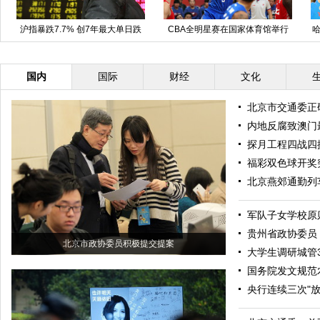
沪指暴跌7.7% 创7年最大单日跌
CBA全明星赛在国家体育馆举行
哈
幅
国内
国际
财经
文化
北京市交通委正
内地反腐致澳门
探月工程四战四
福彩双色球开奖
北京燕郊通勤列
军队子女学校原
贵州省政协委员
北京市政协委员积极提交提案
大学生调研城管
国务院发文规范
央行连续三次"放