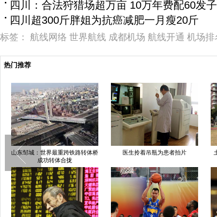
四川：合法狩猎场超万亩 10万年费配60发
四川超300斤胖姐为抗癌减肥一月瘦20斤
标签：
航线网络
世界航线
成都机场
航线开通
机场排
热门推荐
山东邹城：世界最重跨铁路转体桥
医生拎着吊瓶为患者拍片
成功转体合拢