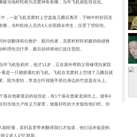
嘴被当地村民称为克窝神鱼鱼嘴，当年飞机就坠毁在此。
6日上午，一架飞机克窝村上空盘旋几圈后离开，于晌午时折回克
鱼嘴，当时机组人员共4人全部跳伞求生，仅受了些轻伤。
同外语翻译前往救护、慰问伤者，克窝村村民积极协助拯救
助料理伤员疗养，最后抬轿将他们送往贵阳。
当年飞机坠机时，他才11岁，正在屋外帮助父母修理自家院
头一看是一只翅膀通红的飞机。飞机在克窝村上空绕了几圈后就
雾。因为害怕，李龙仕吓得随手抓住身边的竹篮盖在头上。
个落在他家屋后的祖坟处，有1个落在曾家龙洞坎上。侥幸4
扶到当地大户徐义方家里，做最好吃的大米饭给他们吃。但
个人能听懂，直到县里带来翻译我们才知道，他们说米饭是蚂
徐德义老人记忆犹新。