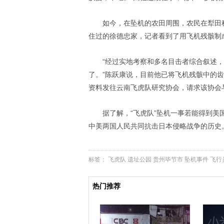
如今，在坠机的农田周围，农民在犁田
住过的徐德忠家，记者看到了用飞机残骸制
“经过实地考察和多名目击者综合叙述，
了。”陈跃康说，目前他已将飞机残骸中的
资料发往云南飞虎队研究协会，请求该协会
据了解，“飞虎队”坠机一事若能得到
中美两国人民共同抗击日本侵略战争的历史。
标签：
飞虎队
遗址公园
贵州毕节市
坠机事件
飞行
热门推荐