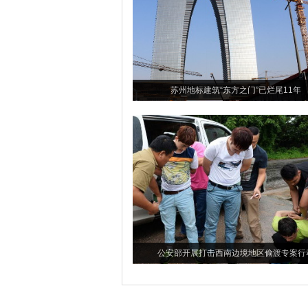
苏州地标建筑“东方之门”已烂尾11年
公安部开展打击西南边境地区偷渡专案行