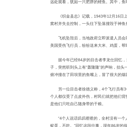
远处观看，犹如一只肥胖的鲤鱼。其中，鱼
《织金县志》记载，1943年12月1
窝村并失去控制，一头往下坠落撞毁于神鱼
飞机坠毁后，当地政府立即派遣人员会
美国受伤飞行员，纷纷送来大米、鸡蛋，帮
据今年已经84岁的目击者李龙仕回忆，
子，突然听到头上有“轰隆隆”的声响，抬
俯冲撞在了田坝里的鱼嘴上，冒了很大的烟
另一位目击者徐德义称，4个飞行员有3
个人都仅受了点皮外伤，村民们就把他们背
是他们只吃自己随身带的干粮。
“4个人说话叽叽喳喳的，全村没有一
蚁蛋，不吃。”回忆这段往事，现年86岁的