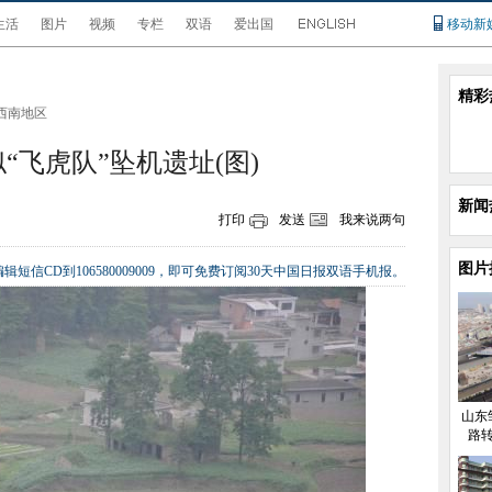
生活
图片
视频
专栏
双语
爱出国
移动新
精彩
西南地区
“飞虎队”坠机遗址(图)
新闻
打印
发送
我来说两句
图片
辑短信CD到106580009009，即可免费订阅30天中国日报双语手机报。
山东
路