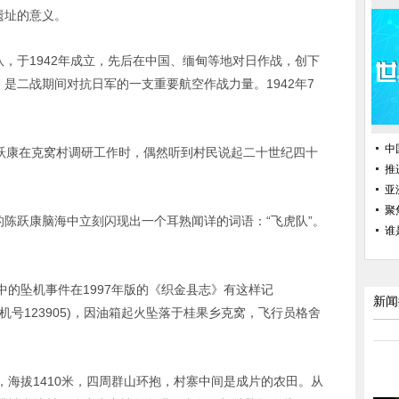
遗址的意义。
队，于1942年成立，先后在中国、缅甸等地对日作战，创下
，是二战期间对抗日军的一支重要航空作战力量。1942年7
中
陈跃康在克窝村调研工作时，偶然听到村民说起二十世纪四十
推
亚
聚
的陈跃康脑海中立刻闪现出一个耳熟闻详的词语：“飞虎队”。
谁
的坠机事件在1997年版的《织金县志》有这样记
新闻
架(机号123905)，因油箱起火坠落于桂果乡克窝，飞行员格舍
海拔1410米，四周群山环抱，村寨中间是成片的农田。从