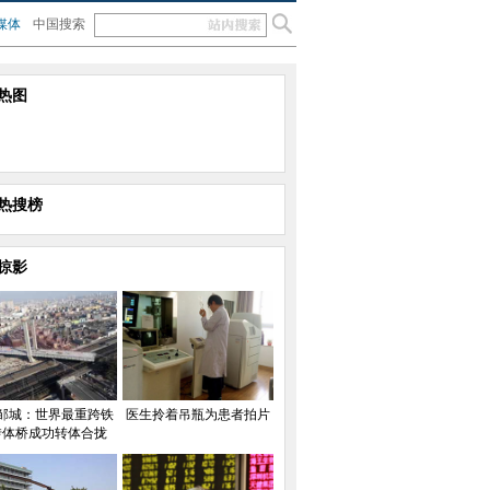
媒体
中国搜索
热图
热搜榜
掠影
邹城：世界最重跨铁
医生拎着吊瓶为患者拍片
转体桥成功转体合拢