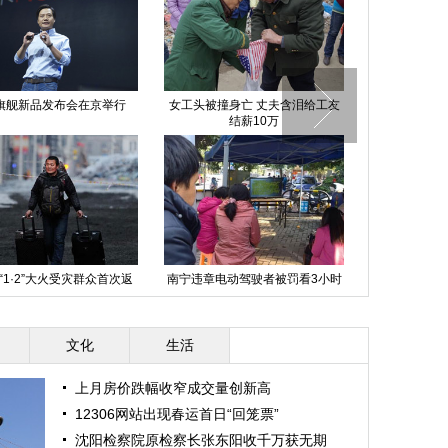
旗舰新品发布会在京举行
女工头被撞身亡 丈夫含泪给工友
山东邹城：世
结薪10万
成
“1·2”大火受灾群众首次返
南宁违章电动驾驶者被罚看3小时
沪指暴跌7.7
家
安全教育视频
文化
生活
上月房价跌幅收窄成交量创新高
12306网站出现春运首日“回笼票”
沈阳检察院原检察长张东阳收千万获无期