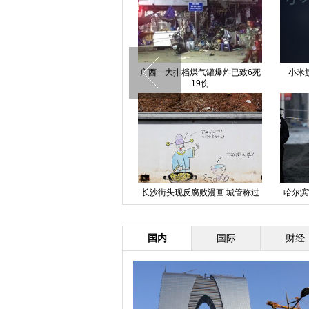
中国日报一周图片精选：1月10日
广西一大排档煤气罐爆炸已致6死
小米
—16日
19伤
长江福北水道沉船事故仍有20余
长沙街头现反腐败漫画 城管称过
哈尔滨
人失踪
于负能量
国内
国际
财经