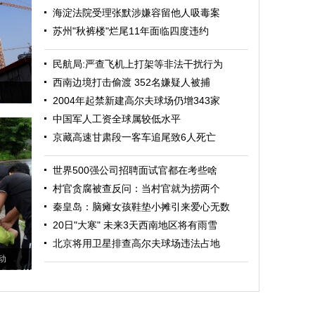
海淀法院受理张默涉嫌容留他人吸毒案
苏州"秋裤楼"烂尾11年面临四度违约
民航局:严查飞机上打架等非法干扰行为
西南边境打击偷渡 352名嫌疑人被捕
2004年起禁新建高尔夫球场仍增343家
中国军人工资全球属较低水平
京藏高速甘肃段一客车追尾致6人死亡
世界500强公司招聘面试官都在考些啥
村官贪腐被查反问：当村官就为捞两个
秦皇岛：脑瘫女孩鞋垫小摊引来爱心无数
20日"大寒" 未来3天西南地区将有雨雪
北京将用卫星排查高尔夫球场违法占地
动