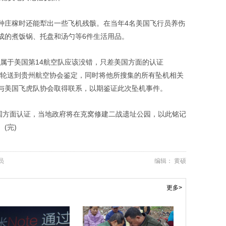
种庄稼时还能犁出一些飞机残骸。在当年4名美国飞行员养伤
成的煮饭锅、托盘和汤勺等6件生活用品。
属于美国第14航空队应该没错，只差美国方面的认证
齿轮送到贵州航空协会鉴定，同时将他所搜集的所有坠机相关
与美国飞虎队协会取得联系，以期鉴证此次坠机事件。
美国方面认证，当地政府将在克窝修建二战遗址公园，以此铭记
(完)
员
编辑： 黄硕
更多>