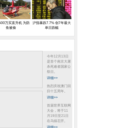
500万买直升机 为防
沪指暴跌7.7% 创7年最大
鱼被偷
单日跌幅
今年12月13日
是首个南京大屠
杀死难者国家公
祭日。
详细>>
热烈庆祝澳门回
归十五周年。
详细>>
首届世界互联网
大会，将于11
月19日至21日
在乌镇召开。
详细>>