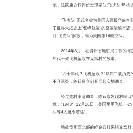
地，陈跃康这样评价发现疑似“飞虎队”坠机
“飞虎队”正式名称为美国志愿援华航空
了世界大战史上“驼峰航运”的空运运输奇迹
月“飞虎队”解散，编为美国第14航空队。
2014年3月，在贵州省地矿局工作的
年代一架飞机坠毁在克窝村的故事。
“四十年代？飞机坠毁？”熟知二战历史
不容迟疑，陈跃康立刻开展起实地调查。
经过走村串巷调查，陈跃康发现村民口中
载：“1943年12月16日，美国军用飞机一
尔等4人跳伞着陆”。
地处贵州西北部的织金县桂果镇克窝村，