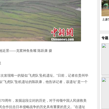
土豪
专题
地近景——克窝神鱼鱼嘴 陈跃康 摄
址
一次发现唯一的疑似‘飞虎队’坠机遗址。”日前，记者在贵州毕
“飞虎队”坠机遗址的陈跃康，他告诉记者，该遗址“是一个
念日70周年，发掘这段尘封的历史，对于传颂中国人民拯救美
民合作抗击日本侵略战争的历史具有重要的意义。”在遗址