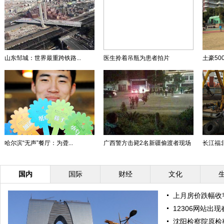
山东邹城：世界最重跨铁路...
医生拎着吊瓶为患者拍片
土豪500
哈尔滨“无声”餐厅：为聋...
广西警方击毙2名新疆偷渡者现场
长江福北
国内
国际
财经
文化
上月房价跌幅收
12306网站出现
沈阳检察院原检