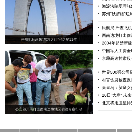
海淀法院受理张
苏州"秋裤楼"烂
民航局:严查飞
西南边境打击偷渡
苏州地标建筑“东方之门”已烂尾11年
2004年起禁新
中国军人工资全
京藏高速甘肃段
世界500强公
村官贪腐被查反
秦皇岛：脑瘫女
20日"大寒" 
北京将用卫星排
公安部开展打击西南边境地区偷渡专案行动