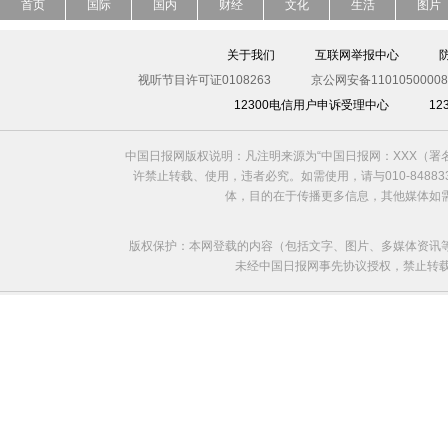
首页
国际
国内
财经
文化
生活
图片
关于我们
互联网举报中心
视听节目许可证0108263
京公网安备11010500008
12300电信用户申诉受理中心
1
中国日报网版权说明：凡注明来源为“中国日报网：XXX（
许禁止转载、使用，违者必究。如需使用，请与010-8488
体，目的在于传播更多信息，其他媒体如
版权保护：本网登载的内容（包括文字、图片、多媒体资讯
未经中国日报网事先协议授权，禁止转载使用。给