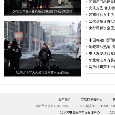
两姐弟同患尿毒
女儿走丢 老夫
冻雾致乌鲁木齐机场取消航班 万名旅客滞留
河南讨薪女工所
二代身份证首批
央行缓解资金压力
中国将建门票预
逃犯草丛熟睡 
重庆发现清代嘉庆
华北黄淮今有雾
网传杭州萧山土
哈尔滨“1·2”大火受灾群众首次返家清运
关于我们
互联网举报中心
视听节目许可证0108263
京公网安备11010500008
12300电信用户申诉受理中心
1