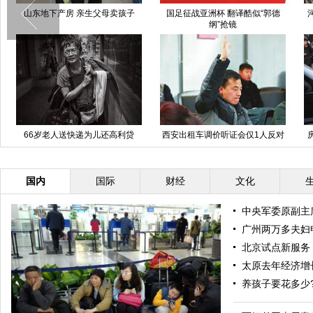
山东地下产房 亲生父母卖孩子
国足征战亚洲杯 翻译酷似“郭德
纲”抢镜
66岁老人送快递为儿还高利贷
西安出租车调价听证会仅1人反对
国内
国际
财经
文化
中央军委原副主
广州两万多夫妇
北京试点新服务
太原去年经济增
养孩子要花多少