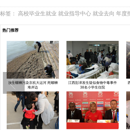
标签：
高校毕业生就业
就业指导中心
就业去向
年度
热门推荐
放生螺蛳污染京杭大运河 死螺蛳
江西彭泽发生疑似食物中毒事件
堆岸边
38名小学生住院