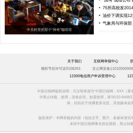
"国考"成绩公布
75所高校发20
油价下调实现1
气象局与环保部：
中关村里的那个“神奇”咖啡馆
关于我们
互联网举报中心
视听节目许可证0108263
京公网安备11010500008
12300电信用户申诉受理中心
1
中国日报网版权说明：凡注明来源为“中国日报网：XXX（
许禁止转载、使用，违者必究。如需使用，请与010-8488
体，目的在于传播更多信息，其他媒体如
版权保护：本网登载的内容（包括文字、图片、多媒体资讯
未经中国日报网事先协议授权，禁止转载使用。给