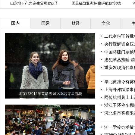
山东地下产房 亲生父母卖孩子
国足征战亚洲杯 翻译酷似“郭德
纲”抢镜
国内
国际
财经
文化
二代身份证首批
央行缓解资金压力
中国将建门票预
逃犯草丛熟睡 
重庆发现清代嘉庆
华北黄淮今有雾
上海外滩踩踏事
北京迎2015年首场雪 城区飘起零星雪花
网传杭州萧山土
浙江玉环停车棚
河北多市雾霾限
沪一学校办孝敬