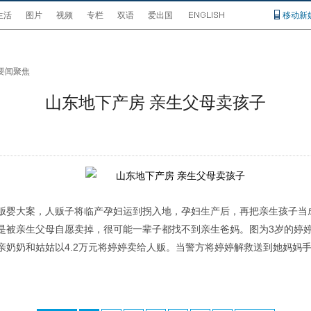
生活
图片
视频
专栏
双语
爱出国
移动新
要闻聚焦
山东地下产房 亲生父母卖孩子
贩婴大案，人贩子将临产孕妇运到拐入地，孕妇生产后，再把亲生孩子当
是被亲生父母自愿卖掉，很可能一辈子都找不到亲生爸妈。图为3岁的婷
亲奶奶和姑姑以4.2万元将婷婷卖给人贩。当警方将婷婷解救送到她妈妈