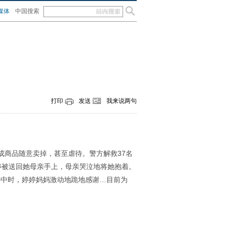
媒体
中国搜索
打印
发送
我来说两句
成商品随意卖掉，甚至虐待。警方解救37名
婷被送回她母亲手上，母亲哭泣地将她抱着。
手中时，婷婷妈妈激动地跪地感谢…目前为