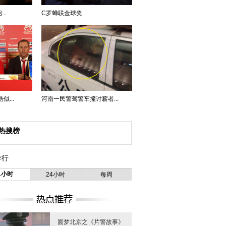
..
C罗蝉联金球奖
...
河南一民警驾警车撞讨薪者...
热搜榜
排行
1小时
24小时
每周
圆梦北京之《片警故事》