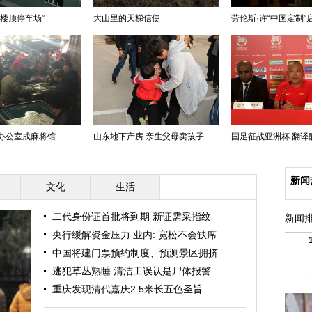
楼顶停车场”
大山里的天梯信使
劳伦斯·许“中国定制”启.
公室成麻将馆...
山东地下产房 亲生父母卖孩子
国足征战亚洲杯 翻译酷似
新闻
文化
生活
二代身份证首批将到期 新证需采指纹
新闻
央行缓解资金压力 业内: 宽松不会缺席
中国将建门票预约制度、预测景区拥挤
逃犯草丛熟睡 清洁工误认是尸体报警
重庆发现清代嘉庆2.5米长五色圣旨