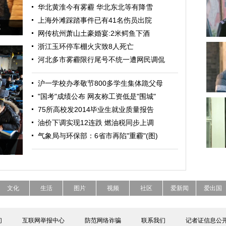
华北黄淮今有雾霾 华北东北等有降雪
上海外滩踩踏事件已有41名伤员出院
花
网传杭州萧山土豪婚宴:2米鳄鱼下酒
浙江玉环停车棚火灾致8人死亡
河北多市雾霾限行尾号不统一遭网民调侃
沪一学校办孝敬节800多学生集体跪父母
"国考"成绩公布 网友称工资低是"围城"
75所高校发2014毕业生就业质量报告
油价下调实现12连跌 燃油税同步上调
气象局与环保部：6省市再陷"重霾"(图)
文化
生活
图片
视频
社区
爱新闻
爱出国
们
互联网举报中心
防范网络诈骗
联系我们
记者证信息公