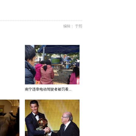
编辑： 于熙
南宁违章电动驾驶者被罚看...