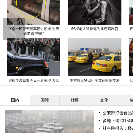
河南一民警驾警车撞讨薪者 为房
66岁老人送快递为儿还高利贷
企老总“护驾”
房祖名涉毒案今日开庭审理 大批
南京数百辆出租车罢运阻塞交通
江
媒体庭外守候
国内
国际
财经
文化
公安部打击食品
多地下调2015G
社科院报告：楼