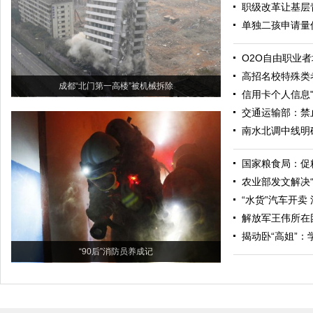
职级改革让基层
单独二孩申请量
O2O自由职业
高招名校特殊类
成都“北门第一高楼”被机械拆除
信用卡个人信息"
交通运输部：禁
南水北调中线明确
国家粮食局：促
农业部发文解决“
“水货”汽车开卖
解放军王伟所在
揭动卧“高姐”
“90后”消防员养成记