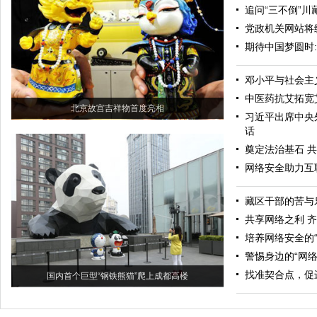
追问“三不倒”川
党政机关网站将
期待中国梦圆时
邓小平与社会主
中医药抗艾拓宽
北京故宫吉祥物首度亮相
习近平出席中央
话
奠定法治基石 
网络安全助力互
藏区干部的苦与
共享网络之利 
培养网络安全的“
警惕身边的“网络
找准契合点，促
国内首个巨型“钢铁熊猫”爬上成都高楼