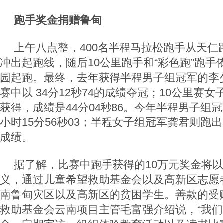
跑手奖金捐赠鲁甸
上午八点整，400名半程马拉松跑手从天仁
冲出起跑线，随后10公里跑手和“彩色跑”跑
园起跑。最终，去年获得半程男子组冠军的李少
赛中以 34分12秒74的成绩夺冠；10公里赛
获得，成绩是44分04秒86。今年半程男子组
小时15分56秒03；半程女子组冠军龚君则跑出
成绩。
据了解，比赛中跑手获得的10万元奖金将
义，通过儿童希望救助基金会以及高新区志愿
南鲁甸灾区以及高新区的贫困学生。善款的受
救助基金会云南项目主管毛富强介绍说，“我