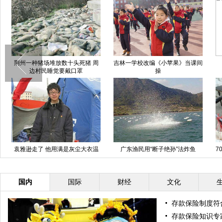
荆州一种猪场堆放数十头死猪 周
吉林一学校改编《小苹果》当课间
边村民睡觉要戴口罩
操
袁雅逊走了 他用满是灰尘大衣温
广东渔民用“断子绝孙”法炸鱼
7
暖康定草原
国内
国际
财经
文化
存款保险制度符
存款保险知识专