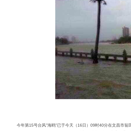
今年第15号台风"海鸥"已于今天（16日）09时40分在文昌市翁