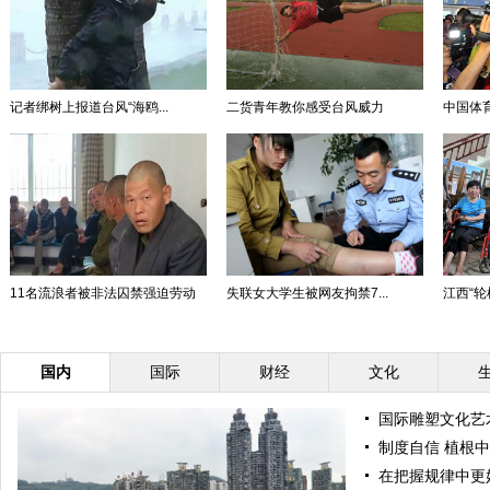
记者绑树上报道台风“海鸥...
二货青年教你感受台风威力
中国体
11名流浪者被非法囚禁强迫劳动
失联女大学生被网友拘禁7...
江西“轮
国内
国际
财经
文化
国际雕塑文化艺
制度自信 植根
在把握规律中更