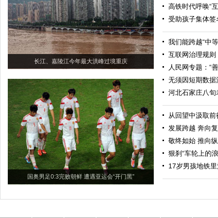
高铁时代呼唤“互
受助孩子集体签名
我们能跨越“中等
互联网治理规则：
长江、嘉陵江今年最大洪峰过境重庆
人民网专题：“善
无须因短期数据
河北石家庄八旬
从回望中汲取前
发展跨越 奔向
敬终如始 推向
狠刹“车轮上的浪
17岁男孩地铁
国奥男足0:3完败朝鲜 遭遇亚运会“开门黑”