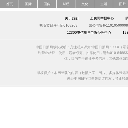
首页
国际
国内
财经
文化
生活
图片
关于我们
互联网举报中心
视听节目许可证0108263
京公网安备11010500008
12300电信用户申诉受理中心
1
中国日报网版权说明：凡注明来源为“中国日报网：XXX（
许禁止转载、使用，违者必究。如需使用，请与010-8488
体，目的在于传播更多信息，其他媒体如
版权保护：本网登载的内容（包括文字、图片、多媒体资讯
未经中国日报网事先协议授权，禁止转载使用。给