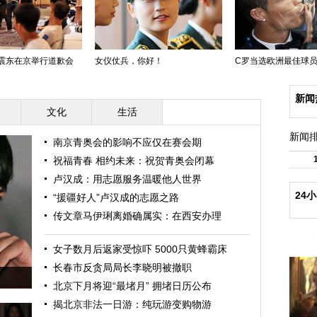
震东在京举行道歉会
女仪仗兵，你好！
C罗当选欧洲最佳球
新闻
文化
生活
新闻
南京青奥会的影响不应仅在赛会期
祝福青春 相约未来：祝贺青奥会闭幕
卢汉成：用志愿服务温暖他人世界
24
“援疆好人”卢汉成的志愿之路
传文章马伊琍离婚确属实：在西安办理
女子数月后返家受惊吓 5000只黄蜂霸床
长春市反贪局局长李晓明被撤职
北京下月将迎“最堵月” 拥堵日历公布
揭北京非法一日游：纯玩游变购物游