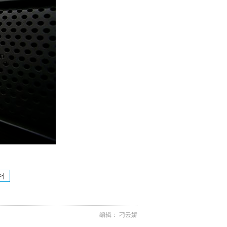
>|
编辑： 刁云娇