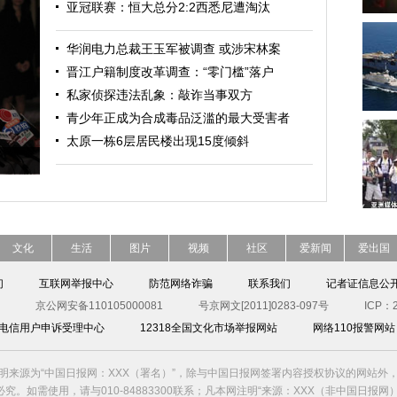
亚冠联赛：恒大总分2:2西悉尼遭淘汰
华润电力总裁王玉军被调查 或涉宋林案
晋江户籍制度改革调查：“零门槛”落户
私家侦探违法乱象：敲诈当事双方
青少年正成为合成毒品泛滥的最大受害者
太原一栋6层居民楼出现15度倾斜
文化
生活
图片
视频
社区
爱新闻
爱出国
们
互联网举报中心
防范网络诈骗
联系我们
记者证信息公
京公网安备110105000081
号京网文[2011]0283-097号
ICP：2
00电信用户申诉受理中心
12318全国文化市场举报网站
网络110报警网站
明来源为“中国日报网：XXX（署名）”，除与中国日报网签署内容授权协议的网站外
究。如需使用，请与010-84883300联系；凡本网注明“来源：XXX（非中国日报网