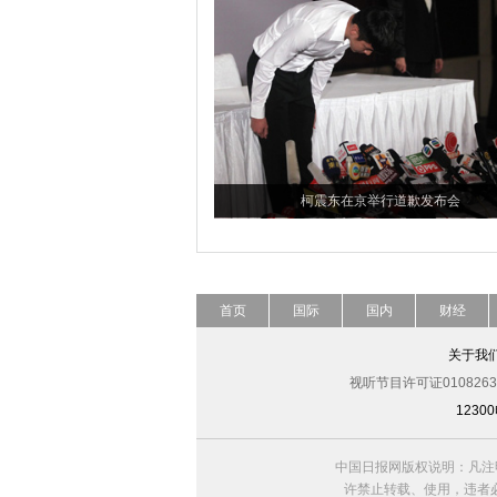
柯震东在京举行道歉发布会
首页
国际
国内
财经
关于我
视听节目许可证0108263
123
中国日报网版权说明：凡注
许禁止转载、使用，违者必