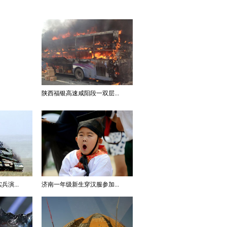
陕西福银高速咸阳段一双层...
演...
济南一年级新生穿汉服参加...