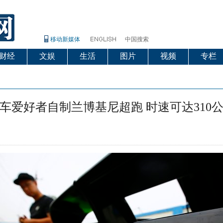
移动新媒体
中国搜索
财经
文娱
生活
图片
视频
专栏
车爱好者自制兰博基尼超跑 时速可达310