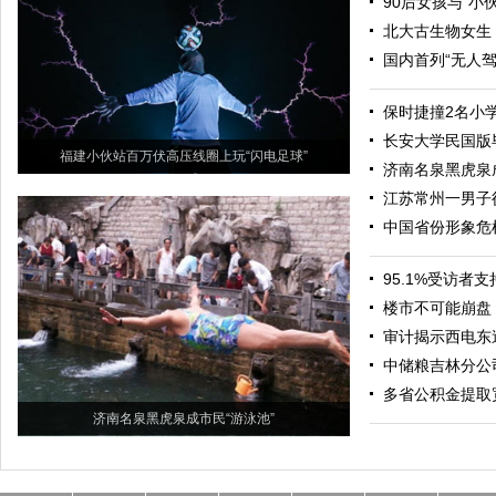
90后女孩与“小
北大古生物女生：
国内首列“无人
保时捷撞2名小
长安大学民国版
福建小伙站百万伏高压线圈上玩“闪电足球”
济南名泉黑虎泉
江苏常州一男子
中国省份形象危
95.1%受访者
楼市不可能崩盘
审计揭示西电东
中储粮吉林分公
多省公积金提取
济南名泉黑虎泉成市民“游泳池”