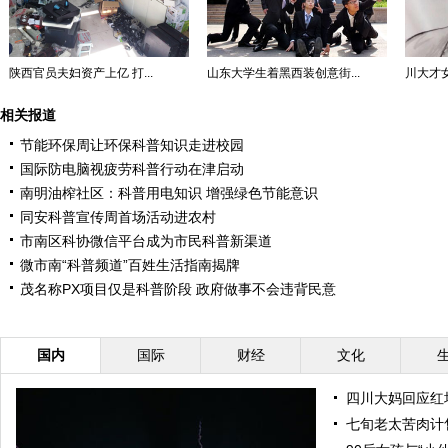
陕西官员夫妇资产上亿 打...
山东大学生着黑西装创意街...
川大才女
相关报道
节能环保周让环保科普知识走进校园
国际防电脑视疲劳科普行动在津启动
南明油榨社区：科普用电知识 增强绿色节能意识
同安科普宣传周首场活动进农村
市南区科协微信平台成为市民科普新渠道
微市南“科普频道”百姓生活指南揭牌
茂名称PX项目仅是科普阶段 政府做事不会违背民意
国内
国际
财经
文化
四川大妈回应红
七旬老太苦肉计