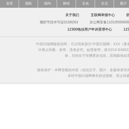
首页
国际
国内
财经
文化
生活
图片
关于我们
互联网举报中心
视听节目许可证0108263
京公网安备11010500008
12300电信用户申诉受理中心
1
中国日报网版权说明：凡注明来源为“中国日报网：XXX（
许禁止转载、使用，违者必究。如需使用，请与010-8488
体，目的在于传播更多信息，其他媒体如
版权保护：本网登载的内容（包括文字、图片、多媒体资讯
未经中国日报网事先协议授权，禁止转载使用。给