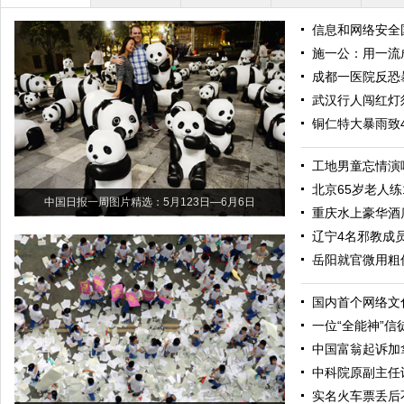
信息和网络安全
施一公：用一流
成都一医院反恐
武汉行人闯红灯
铜仁特大暴雨致
工地男童忘情演
北京65岁老人练
中国日报一周图片精选：5月123日—6月6日
重庆水上豪华酒
辽宁4名邪教成
岳阳就官微用粗
国内首个网络文
一位“全能神”信
中国富翁起诉加
中科院原副主任
实名火车票丢后