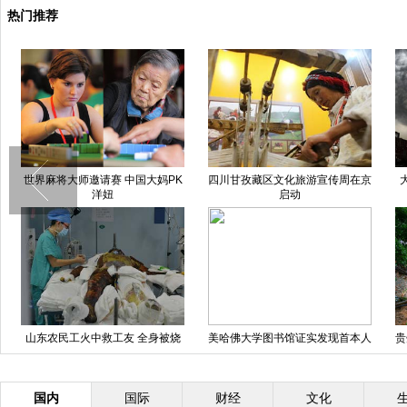
热门推荐
世界麻将大师邀请赛 中国大妈PK
四川甘孜藏区文化旅游宣传周在京
洋妞
启动
山东农民工火中救工友 全身被烧
美哈佛大学图书馆证实发现首本人
贵
伤99%
皮书 皮肤来自女人背部
国内
国际
财经
文化