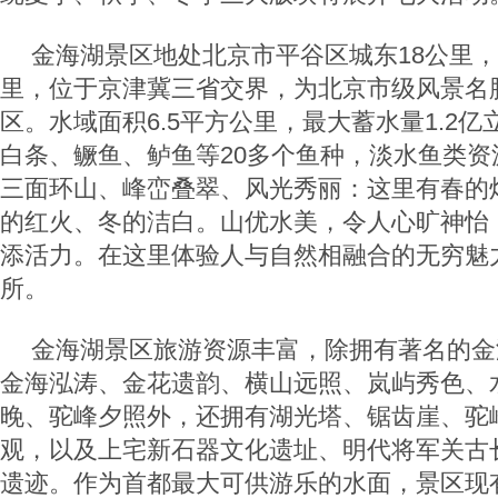
金海湖景区地处北京市平谷区城东18公里，
里，位于京津冀三省交界，为北京市级风景名
区。水域面积6.5平方公里，最大蓄水量1.2
白条、鳜鱼、鲈鱼等20多个鱼种，淡水鱼类资
三面环山、峰峦叠翠、风光秀丽：这里有春的
的红火、冬的洁白。山优水美，令人心旷神怡
添活力。在这里体验人与自然相融合的无穷魅
所。
金海湖景区旅游资源丰富，除拥有著名的金
金海泓涛、金花遗韵、横山远照、岚屿秀色、
晚、驼峰夕照外，还拥有湖光塔、锯齿崖、驼
观，以及上宅新石器文化遗址、明代将军关古
遗迹。作为首都最大可供游乐的水面，景区现