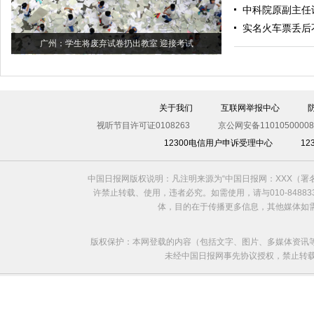
中科院原副主任
实名火车票丢后
广州：学生将废弃试卷扔出教室 迎接考试
关于我们
互联网举报中心
视听节目许可证0108263
京公网安备11010500008
12300电信用户申诉受理中心
1
中国日报网版权说明：凡注明来源为“中国日报网：XXX（
许禁止转载、使用，违者必究。如需使用，请与010-8488
体，目的在于传播更多信息，其他媒体如
版权保护：本网登载的内容（包括文字、图片、多媒体资讯
未经中国日报网事先协议授权，禁止转载使用。给