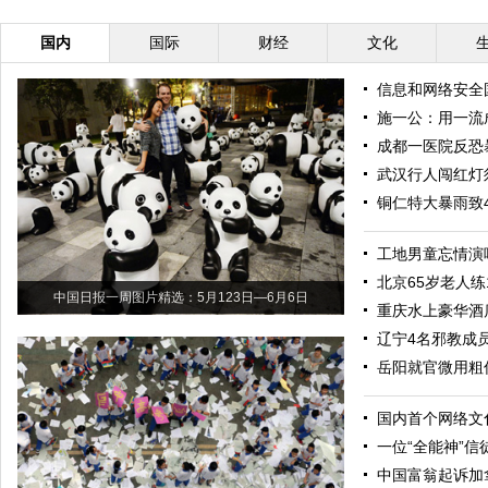
国内
国际
财经
文化
信息和网络安全
施一公：用一流
成都一医院反恐
武汉行人闯红灯
铜仁特大暴雨致
工地男童忘情演
北京65岁老人练
中国日报一周图片精选：5月123日—6月6日
重庆水上豪华酒
辽宁4名邪教成
岳阳就官微用粗
国内首个网络文
一位“全能神”信
中国富翁起诉加