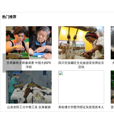
热门推荐
世界麻将大师邀请赛 中国大妈PK
四川甘孜藏区文化旅游宣传周在京
洋妞
启动
山东农民工火中救工友 全身被烧
美哈佛大学图书馆证实发现首本人
贵
伤99%
皮书 皮肤来自女人背部