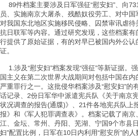
89件档案主要涉及日军强征“慰安妇”、向73
员、实施南京大屠杀、残酷奴役劳工、对中国
对我国东北地区实施移民侵略、囚禁审讯虐待
抗日联军等内容。通过研究发现，这些档案有
行提供了原始证据，有的对早已被国内外公认
证。
1.涉及“慰安妇”档案发现“强征”等新证据。
国主义在第二次世界大战期间对包括中国在内
严重罪行之一。这批侵华档案涉及“慰安妇”的有
话记录、2份日军华中派遣宪兵队《关于南京
状况调查的报告(通牒)》、21件各地宪兵队上
报》和《军人犯罪调查表》。档案记载了南京
江、金坛、常州、丹阳、芜湖、宁国9个市县日
妇”配置比例，日军在10日内利用“慰安所”的