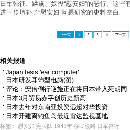
日军强征、蹂躏、奴役“慰安妇”的恶行。这些有
进一步填补了“慰安妇”问题研究的史料空白。
上一页
1
2
3
4
下一页
相关报道
Japan tests 'ear computer'
日本研发耳饰型电脑(图)
评论：安倍倒行逆施正在将日本带入死胡同
日本3月贸易赤字创历史新高
日本去年对东南亚投资远超对华投资
日本开建离钓鱼岛最近雷达监视基地
标签：
慰安妇
宪兵队
1941年
移民侵略
日军兽行