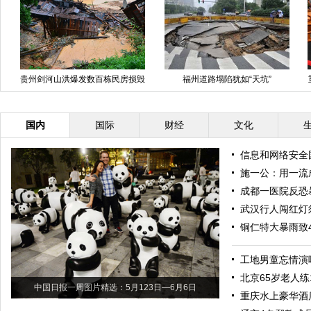
福州道路塌陷犹如“天坑”
重庆车展惊现“啦叭车” 周身装音响
造形古怪
国内
国际
财经
文化
信息和网络安全
施一公：用一流
成都一医院反恐
武汉行人闯红灯
铜仁特大暴雨致
工地男童忘情演
北京65岁老人练
中国日报一周图片精选：5月123日—6月6日
重庆水上豪华酒