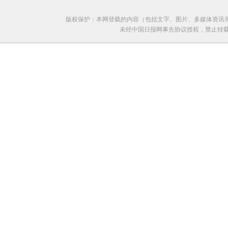
版权保护：本网登载的内容（包括文字、图片、多媒体资讯
未经中国日报网事先协议授权，禁止转载使用。给