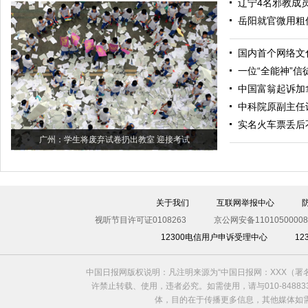
辽宁4名邪教成
岳阳就官微用粗
国内首个网络文
一位“全能神”信
中国富翁起诉加
中科院原副主任
实名火车票丢后
广州：学生将废弃试卷扔出教室 迎接考试
关于我们
互联网举报中心
视听节目许可证0108263
京公网安备11010500008
12300电信用户申诉受理中心
1
中国日报网版权说明：凡注明来源为“中国日报网：XXX（
许禁止转载、使用，违者必究。如需使用，请与010-8488
体，目的在于传播更多信息，其他媒体如