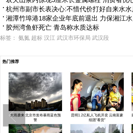
杭州市副市长表决心:不惜代价打好自来水水
湘潭竹埠港18家企业年底前退出 力保湘江水
胶州湾鱼虾死亡 青岛称水质达标
标签：
氨氮
超标
汉江
武汉市环保局
武汉段
热门推荐
昆明1.2亿私人飞机开卖 云南富豪
四川：出租车违规变道撞上价值近
中
组团“看货”
千万劳斯莱斯(图)