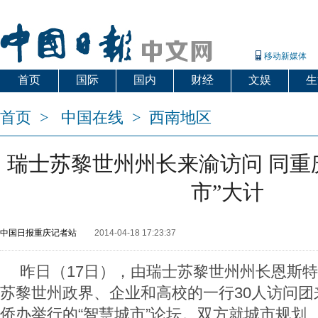
移动新媒体
首页
国际
国内
财经
文娱
生
首页
>
中国在线
>
西南地区
瑞士苏黎世州州长来渝访问 同重
市”大计
中国日报重庆记者站
2014-04-18 17:23:37
昨日（17日），由瑞士苏黎世州州长恩斯特
苏黎世州政界、企业和高校的一行30人访问团
侨办举行的“智慧城市”论坛。双方就城市规划