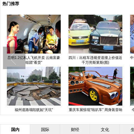
热门推荐
昆明1.2亿私人飞机开卖 云南富豪
四川：出租车违规变道撞上价值近
中
组团“看货”
千万劳斯莱斯(图)
福州道路塌陷犹如“天坑”
重庆车展惊现“啦叭车” 周身装音响
造形古怪
国内
国际
财经
文化