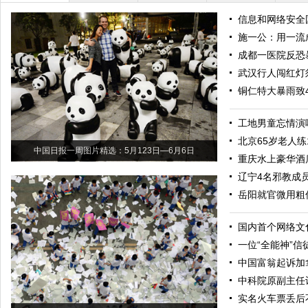
信息和网络安全
施一公：用一流
成都一医院反恐
武汉行人闯红灯
铜仁特大暴雨致
工地男童忘情演
北京65岁老人练
中国日报一周图片精选：5月123日—6月6日
重庆水上豪华酒
辽宁4名邪教成
岳阳就官微用粗
国内首个网络文
一位“全能神”信
中国富翁起诉加
中科院原副主任
实名火车票丢后