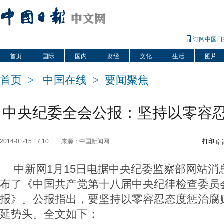
订阅中国日
首页
国际
国内
财经
文化
生活
图片
首页
>
中国在线
>
要闻聚焦
中央纪委全会公报：坚持以零容
2014-01-15 17:10
来源：中国新闻网
打印
中新网1月15日电据中央纪委监察部网站消
布了《中国共产党第十八届中央纪律检查委员
报》。公报指出，要坚持以零容忍态度惩治腐
延势头。全文如下：