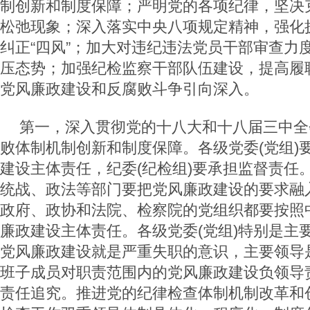
制创新和制度保障；严明党的各项纪律，坚决
松弛现象；深入落实中央八项规定精神，强化
纠正“四风”；加大对违纪违法党员干部审查力
压态势；加强纪检监察干部队伍建设，提高履
党风廉政建设和反腐败斗争引向深入。
第一，深入贯彻党的十八大和十八届三中全
败体制机制创新和制度保障。各级党委(党组)
建设主体责任，纪委(纪检组)要承担监督责任
统战、政法等部门要把党风廉政建设的要求融
政府、政协和法院、检察院的党组织都要按照
廉政建设主体责任。各级党委(党组)特别是主
党风廉政建设就是严重失职的意识，主要领导
班子成员对职责范围内的党风廉政建设负领导
责任追究。推进党的纪律检查体制机制改革和