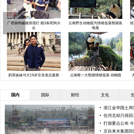
广西偷狗贼被抓现行 抱3条死狗示
云南野生动物园为情绪低落熊猫装
组
众
电视
奶茶妹妹与大19岁京东老总最新
云南唯一大熊猫情绪低落 动物园
恩爱照
想尽办法为其找乐
国内
国际
财经
文化
浙江金华国土局
住河北却只得回北
打假要点公布 
京自来水集团回