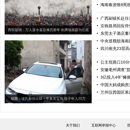
海南春游致8死
广西副镇长赴任
京铁路局回应停
西双版纳：万人泼水喜迎傣历新年 欢腾场面蔚为壮观
东莞太子酒店董
中央巡视组海南接
四川南充23层
公主坟路口10分
安徽亳州调查“
3亿投入4年"瘫
中国大妈成购房
兰州仅西固区苯
组图：张氏叔侄出狱一年各买宝马 侄子年入20万
关于我们
互联网举报中心