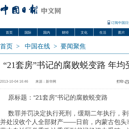
订阅中国日
首页
国际
国内
财经
文化
生活
图片
首页
>
中国在线
>
要闻聚焦
“21套房”书记的腐败蜕变路 年均
2013-10-04 16:46
来源：新华网
打印
原标题：“21套房”书记的腐败蜕变路
数罪并罚决定执行死刑，缓期二年执行，剥
并处没收个人全部财产——日前，内蒙古包头