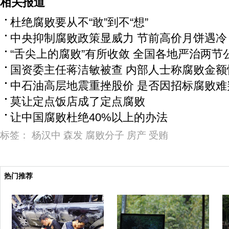
相关报道
杜绝腐败要从不“敢”到不“想”
中央抑制腐败政策显威力 节前高价月饼遇冷
“舌尖上的腐败”有所收敛 全国各地严治两节
国资委主任蒋洁敏被查 内部人士称腐败金额
中石油高层地震重挫股价 是否因招标腐败难
莫让定点饭店成了定点腐败
让中国腐败杜绝40%以上的办法
标签：
杨汉中
森发
腐败分子
房产
受贿
热门推荐