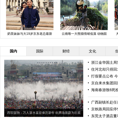
奶茶妹妹与大19岁京东老总最新
云南唯一大熊猫情绪低落 动物园
恩爱照
想尽办法为其找乐
国内
国际
财经
文化
浙江金华国土局
住河北却只得回北
打假要点公布 
京自来水集团回
海南春游致8死
广西副镇长赴任
京铁路局回应停
西双版纳：万人泼水喜迎傣历新年 欢腾场面蔚为壮观
东莞太子酒店董