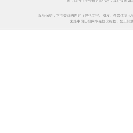
体，目的在于传播更多信息，其他媒体如
版权保护：本网登载的内容（包括文字、图片、多媒体资讯
未经中国日报网事先协议授权，禁止转载使用。给