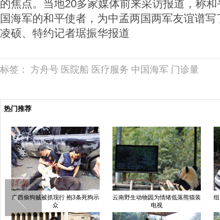
的焦点。当地20多家媒体前来采访报道，称和
国海军的和平使者，为中孟两国两军友谊谱写
凌硕、特约记者琚振华报道
标签：
方舟号
医院船
医疗服务
中国海军
门诊量
热门推荐
广西偷狗贼被抓现行 抱3条死狗示
云南野生动物园为情绪低落熊猫装
组
众
电视