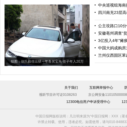
中央巡视组海南接
四川南充23层
公主坟路口10分
安徽亳州调查“
3亿投入4年"瘫
中国大妈成购房
兰州仅西固区苯
组图：张氏叔侄出狱一年各买宝马 侄子年入20万
关于我们
互联网举报中心
视听节目许可证0108263
京公网安备11010500008
12300电信用户申诉受理中心
1
中国日报网版权说明：凡注明来源为“中国日报网：XXX（
许禁止转载、使用，违者必究。如需使用，请与010-8488