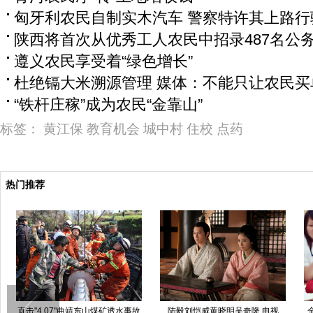
匈牙利农民自制实木汽车 警察特许其上路行
陕西将首次从优秀工人农民中招录487名公
遵义农民享受着“绿色增长”
杜绝镉大米溯源管理 媒体：不能只让农民买
“铁杆庄稼”成为农民“金靠山”
标签：
黄江保
教育机会
城中村
住校
点药
热门推荐
直击"4.07"曲靖东山煤矿透水事故
陆毅刘恺威黄晓明吴奇隆 电视