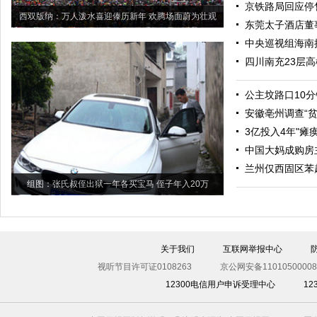
京铁路局回应停
西双版纳：万人泼水喜迎傣历新年 欢腾场面蔚为壮观
东莞太子酒店董
中央巡视组海南接
四川南充23层
公主坟路口10分
安徽亳州调查“
3亿投入4年"瘫
中国大妈成购房
兰州仅西固区苯
组图：张氏叔侄出狱一年各买宝马 侄子年入20万
关于我们
互联网举报中心
视听节目许可证0108263
京公网安备11010500008
12300电信用户申诉受理中心
1