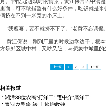
月。”回忆起进城时的情景，黄江保言语中满是
里面，可不敢指望有什么好条件，吃饭就是米
俩挤在不到一米宽的小床上。”
“我瘦嘛，要不就挤不下了。”老黄不忘调侃
黄江保说，刚到厂里的时候边学边干，根本
方是郊区城中村，又吵又脏，与想象中城里的
上一页
1
2
3
下一页
相关报道
湘潭38位农民“打洋工” 遭中介“磨洋工”
青河农民净“转”土地增收钱