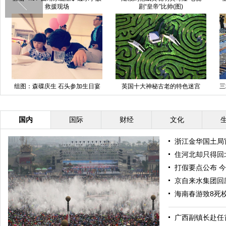
救援现场
剧“皇帝”比帅(图)
组图：森碟庆生 石头参加生日宴
英国十大神秘古老的特色迷宫
三
对话萌哭网友
国内
国际
财经
文化
浙江金华国土局
住河北却只得回北
打假要点公布 
京自来水集团回
海南春游致8死
广西副镇长赴任