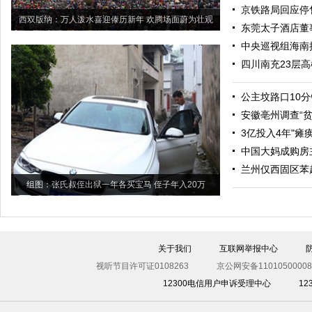
京铁路局回应停
西双版纳：万人泼水喜迎傣历新年 欢腾场面蔚为壮观
东莞太子酒店董
中央巡视组海南接
四川南充23层
公主坟路口10分
安徽亳州调查“
3亿投入4年"瘫
中国大妈成购房
兰州仅西固区苯
组图：张氏叔侄出狱一年各买宝马 侄子年入20万
关于我们
互联网举报中心
视听节目许可证0108263
京公网安备11010500008
12300电信用户申诉受理中心
1