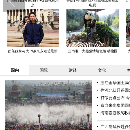
直击"4.07"曲靖东山煤矿透水事故
陆毅刘恺威黄晓明吴奇隆 电视
救援现场
剧“皇帝”比帅(图)
组图：森碟庆生 石头参加生日宴
英国十大神秘古老的特色迷宫
三
对话萌哭网友
国内
国际
财经
文化
浙江金华国土局
住河北却只得回北
打假要点公布 
京自来水集团回
海南春游致8死
广西副镇长赴任