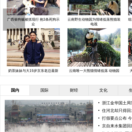
广西偷狗贼被抓现行 抱3条死狗示
云南野生动物园为情绪低落熊猫装
组
众
电视
奶茶妹妹与大19岁京东老总最新
云南唯一大熊猫情绪低落 动物园
恩爱照
想尽办法为其找乐
国内
国际
财经
文化
浙江金华国土局
住河北却只得回北
打假要点公布 
京自来水集团回