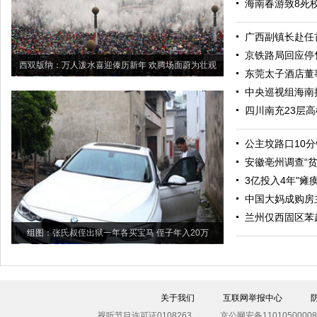
海南春游致8死
广西副镇长赴任
京铁路局回应停
西双版纳：万人泼水喜迎傣历新年 欢腾场面蔚为壮观
东莞太子酒店董
中央巡视组海南接
四川南充23层
公主坟路口10分
安徽亳州调查“
3亿投入4年"瘫
中国大妈成购房
兰州仅西固区苯
组图：张氏叔侄出狱一年各买宝马 侄子年入20万
关于我们
互联网举报中心
视听节目许可证0108263
京公网安备11010500008