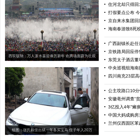
住河北却只得回北
打假要点公布 
京自来水集团回
海南春游致8死
广西副镇长赴任
京铁路局回应停
西双版纳：万人泼水喜迎傣历新年 欢腾场面蔚为壮观
东莞太子酒店董
中央巡视组海南接
四川南充23层
公主坟路口10分
安徽亳州调查“
3亿投入4年"瘫
中国大妈成购房
兰州仅西固区苯
组图：张氏叔侄出狱一年各买宝马 侄子年入20万