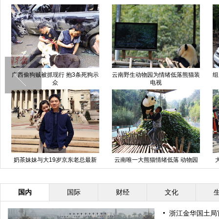
广西偷狗贼被抓现行 抱3条死狗示
云南野生动物园为情绪低落熊猫装
组
众
电视
奶茶妹妹与大19岁京东老总最新
云南唯一大熊猫情绪低落 动物园
恩爱照
想尽办法为其找乐
国内
国际
财经
文化
浙江金华国土局