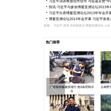
习近平演讲释放合作信号 与会嘉宾赞“中
快讯:习近平与参加博鳌亚洲论坛2013
习近平出席博鳌亚洲论坛2013年年会开
博鳌亚洲论坛2013年会开幕 习近平发
标签：
习近平
讲话
共同体意识
博鳌亚洲论坛
上合
热门推荐
西安一公交司机和货运司机当街厮
广西偷狗贼被抓现行 抱3条死狗示
云南野
打 乘客无语了
众