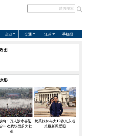
企业
交通
江苏
手机报
热图
掠影
版纳：万人泼水喜迎
奶茶妹妹与大19岁京东老
新年 欢腾场面蔚为壮
总最新恩爱照
观