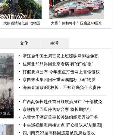
一大熊猫情绪低落 动物园
大货车侧翻将小车压扁至40厘米
组图：森碟庆
想尽办法为其找乐
（组图）
对
文化
生活
浙江金华国土局官员上班暧昧网聊被免职
住河北却只得回北京看病 有"保"难"报"
打假要点公布 今年重点打击网上售假侵权
京自来水集团回应重金属超标:为矿物质
海南春游致8死校长：不知到底负什么责任
广西副镇长赴任首日疑饮酒身亡 7干部被免
京铁路局回应停售站台票 将长期执行
为壮观
东莞太子酒店董事长涉嫌组织卖淫被刑拘
中央巡视组海南接访点 群众排队来访[组图]
四川南充23层高楼因违建被政府被没收