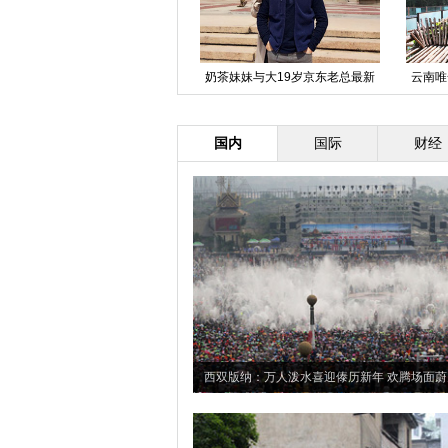
南京“弃婴岛”三夜蹲守记
奶茶妹妹与大19岁京东老总最新
云南唯
恩爱照
国内
国际
财经
西双版纳：万人泼水喜迎傣历新年 欢腾场面蔚