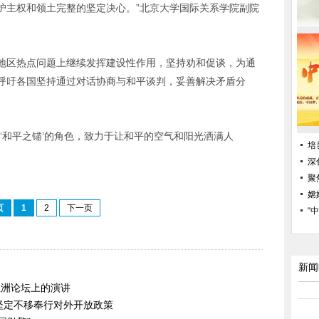
护主权和领土完整的坚定决心。”北京大学国际关系学院副院
地区热点问题上继续发挥建设性作用，坚持劝和促谈，为通
呼吁各国坚持通过对话协商与和平谈判，妥善解决矛盾分
‘和平之锚’的角色，致力于让和平的空气和阳光洒满人
培
深
聚
嫦
页
1
2
下一页
“
新闻
亚洲论坛上的演讲
坚定不移奉行对外开放政策