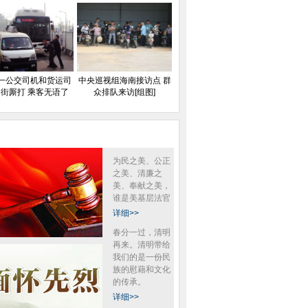
一公交司机和货运司
中央巡视组海南接访点 群
街厮打 乘客无语了
众排队来访[组图]
为民之美、公正
之美、清廉之
美、奉献之美，
谁是美基层法官
详细>>
春分一过，清明
再来。清明带给
我们的是一份民
族的慰藉和文化
的传承。
详细>>