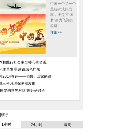
中国一个又一个
里程碑式的成
就，正是“中国
梦”努力飞翔的
痕迹。
详细>>
养和践行社会主义核心价值观
化改革发展 建设绿色广东
焦2014春运——乡愁，回家的路
娥三号月球探测器发射
中国梦的世界对话”国际研讨会
排行
1小时
24小时
每周