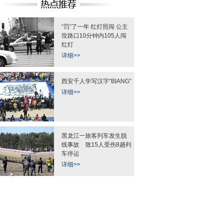
“罚”了一年 红灯照闯 公主
坟路口10分钟内105人闯
红灯
详细>>
西安千人学写汉字“BIANG”
详细>>
黑龙江一旅客列车发生脱
线事故 致15人受伤8趟列
车停运
详细>>
"曲靖东山煤矿透水事故
陆毅刘恺威黄晓明吴奇隆 电视
全智贤宋慧乔金泰熙
救援现场
剧“皇帝”比帅(图)
逆天的冻龄