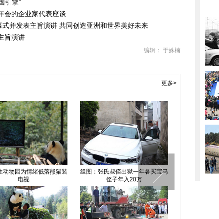
国引擎”
年年会的企业家代表座谈
幕式并发表主旨演讲 共同创造亚洲和世界美好未来
表主旨演讲
编辑： 于姝楠
更多>
生动物园为情绪低落熊猫装
组图：张氏叔侄出狱一年各买宝马
直击"4.07
电视
侄子年入20万