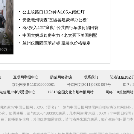
公主坟路口10分钟内105人闯红灯
安徽亳州调查“贫困县建豪华办公楼”
3亿投入4年"瘫痪" 公共自行车缘何陷困窘
中国大妈成购房主力 4老太买下美国别墅
兰州仅西固区苯超标 瓶装水价格稳定
20万
们
互联网举报中心
防范网络诈骗
联系我们
记者证信息公
京公网安备110105000081
号京网文[2011]0283-097号
ICP：2
00电信用户申诉受理中心
12318全国文化市场举报网站
网络110报警网站
明来源为“中国日报网：XXX（署名）”，除与中国日报网签署内容授权协议的网站外
究。如需使用，请与010-84883300联系；凡本网注明“来源：XXX（非中国日报网
的在于传播更多信息，其他媒体如需转载，请与稿件来源方联系，如产生任何问题与本