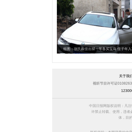
组图：张氏叔侄出狱一年各买宝马 侄子年入
关于我
视听节目许可证0108263
123
中国日报网版权说明：凡注
许禁止转载、使用，违者必
体，目