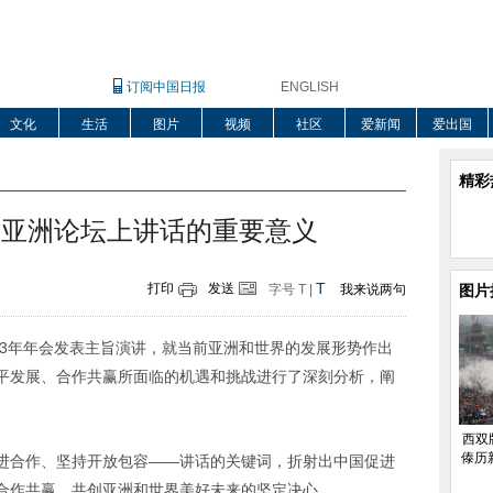
订阅中国日报
ENGLISH
文化
生活
图片
视频
社区
爱新闻
爱出国
精彩
鳌亚洲论坛上讲话的重要意义
T
打印
发送
字号
T
|
我来说两句
图片
13年年会发表主旨演讲，就当前亚洲和世界的发展形势作出
平发展、合作共赢所面临的机遇和挑战进行了深刻分析，阐
西双
傣历
进合作、坚持开放包容——讲话的关键词，折射出中国促进
合作共赢，共创亚洲和世界美好未来的坚定决心。