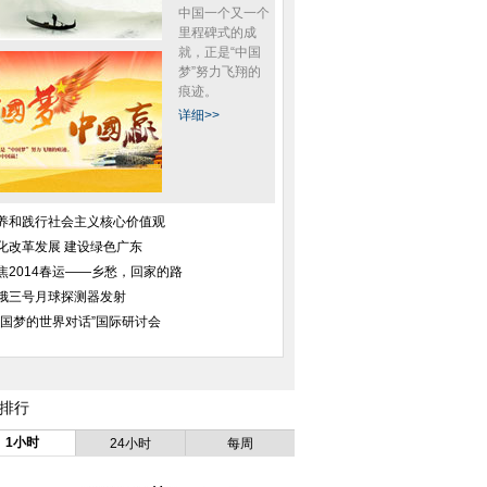
中国一个又一个
里程碑式的成
就，正是“中国
梦”努力飞翔的
痕迹。
详细>>
养和践行社会主义核心价值观
"曲靖东山煤矿透水事故
陆毅刘恺威黄晓明吴奇隆 电视
全智贤宋慧乔金泰熙
化改革发展 建设绿色广东
救援现场
剧“皇帝”比帅(图)
逆天的冻龄
焦2014春运——乡愁，回家的路
娥三号月球探测器发射
中国梦的世界对话”国际研讨会
排行
生 石头参加生日宴
英国十大神秘古老的特色迷宫
三地警方破获特大制
1小时
24小时
每周
话萌哭网友
刀具案