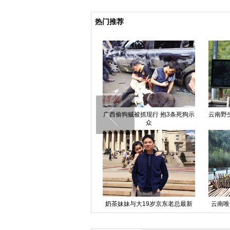
热门推荐
西安一公交司机和货运司机当街厮
广西偷狗贼被抓现行 抱3条死狗示
云南野
打 乘客无语了
众
南京“弃婴岛”三夜蹲守记
奶茶妹妹与大19岁京东老总最新
云南唯
恩爱照