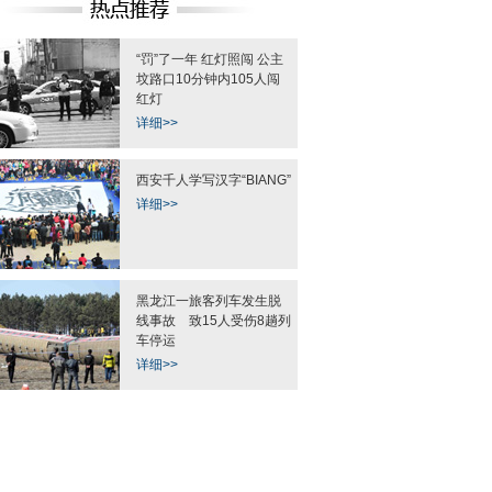
“罚”了一年 红灯照闯 公主
坟路口10分钟内105人闯
红灯
详细>>
西安千人学写汉字“BIANG”
详细>>
黑龙江一旅客列车发生脱
线事故 致15人受伤8趟列
车停运
详细>>