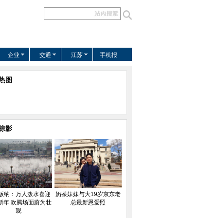
企业
交通
江苏
手机报
热图
掠影
版纳：万人泼水喜迎
奶茶妹妹与大19岁京东老
新年 欢腾场面蔚为壮
总最新恩爱照
观