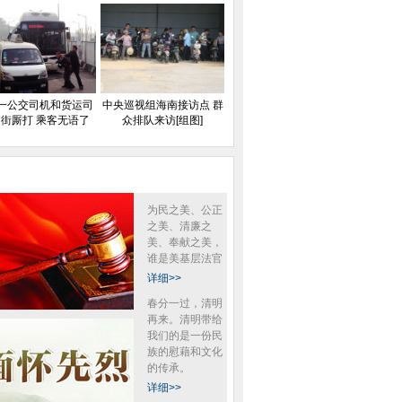
一公交司机和货运司
中央巡视组海南接访点 群
街厮打 乘客无语了
众排队来访[组图]
为民之美、公正
之美、清廉之
美、奉献之美，
谁是美基层法官
详细>>
春分一过，清明
再来。清明带给
我们的是一份民
族的慰藉和文化
的传承。
详细>>