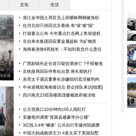
文化
生活
浙江金华国土局官员上班暧昧网聊被免职
住河北却只得回北京看病 有"保"难"报"
打假要点公布 今年重点打击网上售假侵权
京自来水集团回应重金属超标:为矿物质
海南春游致8死校长：不知到底负什么责任
广西副镇长赴任首日疑饮酒身亡 7干部被免
京铁路局回应停售站台票 将长期执行
为壮观
东莞太子酒店董事长涉嫌组织卖淫被刑拘
中央巡视组海南接访点 群众排队来访[组图]
四川南充23层高楼因违建被政府被没收
公主坟路口10分钟内105人闯红灯
安徽亳州调查“贫困县建豪华办公楼”
3亿投入4年"瘫痪" 公共自行车缘何陷困窘
中国大妈成购房主力 4老太买下美国别墅