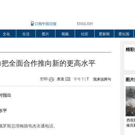
订阅中国日报
ENGLISH
文化
生活
图片
视频
社区
爱新闻
爱出国
精彩
力把全面合作推向新的更高水平
T
打印
发送
字号
T
|
我来说两句
图片
时指出
水平
西双
傣历
俄罗斯总理梅德韦杰夫通电话。