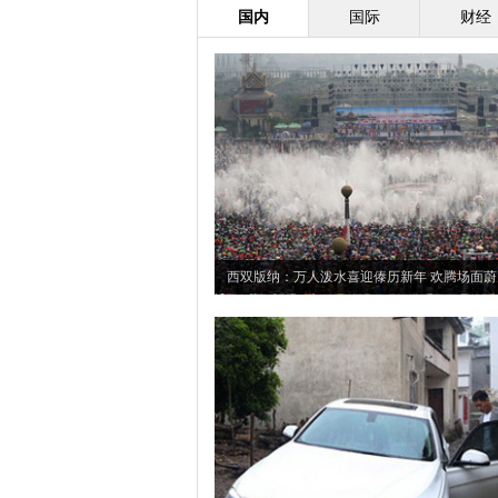
国内
国际
财经
西双版纳：万人泼水喜迎傣历新年 欢腾场面蔚