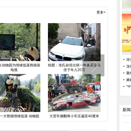
更多>
培
生动物园为情绪低落熊猫装
组图：张氏叔侄出狱一年各买宝马
直击"4.07
深
电视
侄子年入20万
聚
嫦
“
新闻
一大熊猫情绪低落 动物园
大货车侧翻将小车压扁至40厘米
组图：森碟庆
想尽办法为其找乐
（组图）
对