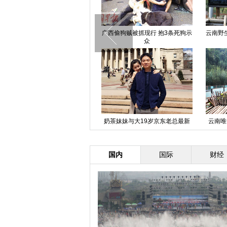
西安一公交司机和货运司机当街厮
广西偷狗贼被抓现行 抱3条死狗示
云南野
打 乘客无语了
众
南京“弃婴岛”三夜蹲守记
奶茶妹妹与大19岁京东老总最新
云南唯
恩爱照
国内
国际
财经