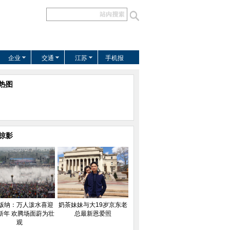
企业
交通
江苏
手机报
热图
掠影
版纳：万人泼水喜迎
奶茶妹妹与大19岁京东老
新年 欢腾场面蔚为壮
总最新恩爱照
观