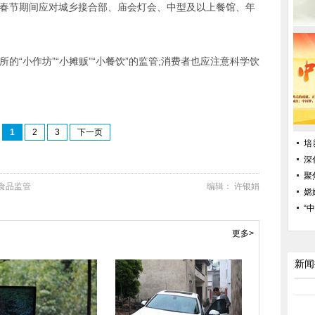
,春节期间应对城乡接合部、庙会灯会、中型及以上餐馆、年
的“小作坊”“小摊贩”“小餐饮”的监管;消费者也应注意科学饮
1
2
3
下一页
培
深
聚
食品监管
编辑： 许银娟
嫦
“
更多>
新闻