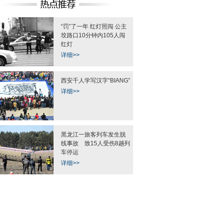
“罚”了一年 红灯照闯 公主
"曲靖东山煤矿透水事故
陆毅刘恺威黄晓明吴奇隆 电视
全智贤宋慧乔金泰熙
坟路口10分钟内105人闯
救援现场
剧“皇帝”比帅(图)
逆天的冻龄
红灯
详细>>
西安千人学写汉字“BIANG”
详细>>
生 石头参加生日宴
英国十大神秘古老的特色迷宫
三地警方破获特大制
话萌哭网友
刀具案
黑龙江一旅客列车发生脱
线事故 致15人受伤8趟列
车停运
详细>>