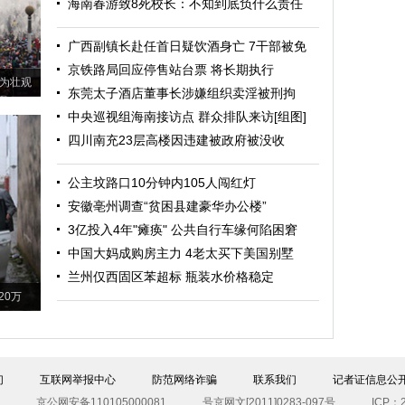
海南春游致8死校长：不知到底负什么责任
广西副镇长赴任首日疑饮酒身亡 7干部被免
京铁路局回应停售站台票 将长期执行
为壮观
东莞太子酒店董事长涉嫌组织卖淫被刑拘
中央巡视组海南接访点 群众排队来访[组图]
四川南充23层高楼因违建被政府被没收
公主坟路口10分钟内105人闯红灯
安徽亳州调查“贫困县建豪华办公楼”
3亿投入4年"瘫痪" 公共自行车缘何陷困窘
中国大妈成购房主力 4老太买下美国别墅
兰州仅西固区苯超标 瓶装水价格稳定
20万
们
互联网举报中心
防范网络诈骗
联系我们
记者证信息公
京公网安备110105000081
号京网文[2011]0283-097号
ICP：2