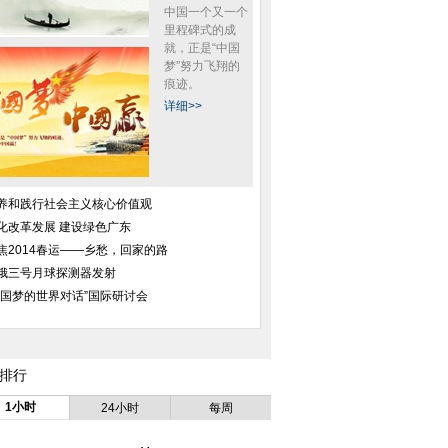
中国一个又一个
里程碑式的成
就，正是“中国
梦”努力飞翔的
痕迹。
详细>>
养和践行社会主义核心价值观
化改革发展 建设绿色广东
焦2014春运——乡愁，回家的路
娥三号月球探测器发射
中国梦的世界对话”国际研讨会
排行
1小时
24小时
每周