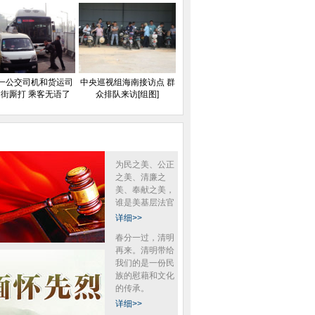
一公交司机和货运司
中央巡视组海南接访点 群
街厮打 乘客无语了
众排队来访[组图]
为民之美、公正
之美、清廉之
美、奉献之美，
谁是美基层法官
详细>>
春分一过，清明
再来。清明带给
我们的是一份民
族的慰藉和文化
的传承。
详细>>