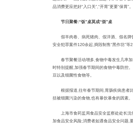
品消费更应把好“入口关”,“开胃”更要“保胃”
节日聚餐:“饭”桌莫成“烦”桌
假羊肉卷、病死猪肉、假洋酒、假名牌饮
安全犯罪案件120余起,捣毁制售“黑作坊”等2
春节聚餐活动增多,食物中毒发生几率加
时特别提醒,加强春节期间的食物中毒防控
豆以及细菌性食物等。
根据报道,往年春节期间,胃肠疾病患者
括被细菌污染的食物,也有暴饮暴食的因素。
上海市食药监局食品安全监察处处长沈伟涛
加食品安全风险;消费者如遇食品安全问题,