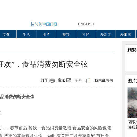
订阅中国日报
ENGLISH
文化
生活
图片
视频
社区
爱新闻
爱出国
精彩
狂欢”，食品消费勿断安全弦
T
打印
发送
字号
T
|
我来说两句
图片
,食品消费勿断安全弦
琳
西双
傣历
关……春节前后,餐饮、食品消费量激增,食品安全的风险也随
,严重的甚至危及生命。为此,有关部门及专家提醒,节日食