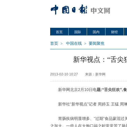
首页
国际
国内
财经
首页
>
中国在线
>
要闻聚焦
新华视点：“舌尖
2013-02-10 10:27
来源：新华网
新华网北京2月10日电
题:“舌尖狂欢”
新华社“新华视点”记者 周婷玉 王猛 周
胃肠疾病明显增多、“过期”食品蒙混过
之加大。一些人在大饱口福之时常常苦了肠胃