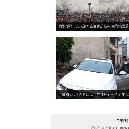
西双版纳：万人泼水喜迎傣历新年 欢腾场面蔚
组图：张氏叔侄出狱一年各买宝马 侄子年入
关于我
视听节目许可证0108263