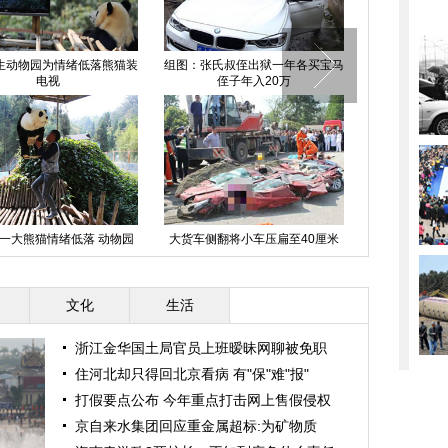
生动物园为情绪低落熊猫装
组图：张氏叔侄出狱一年各买宝马
直击"4.07
电视
侄子年入20万
一大熊猫情绪低落 动物园
大货车侧翻将小车压扁至40厘米
组图：森碟庆
想尽办法为其找乐
（组图）
对
文化
生活
浙江金华国土局官员上班暧昧网聊被免职
住河北却只得回北京看病 有"保"难"报"
打假要点公布 今年重点打击网上售假侵权
京自来水集团回应重金属超标:为矿物质