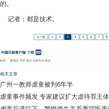
的。
记者：都是技术。
上一页
1
2
3
4
5
6
7
8
标签：
颜艳洪
哭求
童女
幼师专业
赔偿
相关文章
广州一教师虐童被判6年半
虐童事件频发 专家建议扩大虐待罪主
虐童后遗症下，警惕师生关系重蹈医患